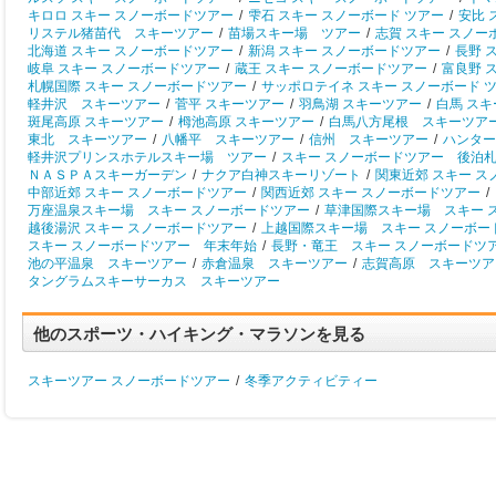
キロロ スキー スノーボードツアー
/
雫石 スキー スノーボード ツアー
/
安比 
リステル猪苗代 スキーツアー
/
苗場スキー場 ツアー
/
志賀 スキー スノー
北海道 スキー スノーボードツアー
/
新潟 スキー スノーボードツアー
/
長野 
岐阜 スキー スノーボードツアー
/
蔵王 スキー スノーボードツアー
/
富良野 
札幌国際 スキー スノーボードツアー
/
サッポロテイネ スキー スノーボード 
軽井沢 スキーツアー
/
菅平 スキーツアー
/
羽鳥湖 スキーツアー
/
白馬 ス
斑尾高原 スキーツアー
/
栂池高原 スキーツアー
/
白馬八方尾根 スキーツア
東北 スキーツアー
/
八幡平 スキーツアー
/
信州 スキーツアー
/
ハンター
軽井沢プリンスホテルスキー場 ツアー
/
スキー スノーボードツアー 後泊
ＮＡＳＰＡスキーガーデン
/
ナクア白神スキーリゾート
/
関東近郊 スキー 
中部近郊 スキー スノーボードツアー
/
関西近郊 スキー スノーボードツアー
/
万座温泉スキー場 スキー スノーボードツアー
/
草津国際スキー場 スキー 
越後湯沢 スキー スノーボードツアー
/
上越国際スキー場 スキー スノーボー
スキー スノーボードツアー 年末年始
/
長野・竜王 スキー スノーボードツ
池の平温泉 スキーツアー
/
赤倉温泉 スキーツアー
/
志賀高原 スキーツア
タングラムスキーサーカス スキーツアー
他のスポーツ・ハイキング・マラソンを見る
スキーツアー スノーボードツアー
/
冬季アクティビティー