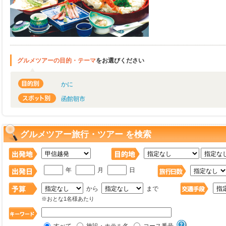
グルメツアーの目的・テーマ
をお選びください
かに
函館朝市
グルメツアー旅行・ツアー を検索
年
月
日
から
まで
※おとな1名様あたり