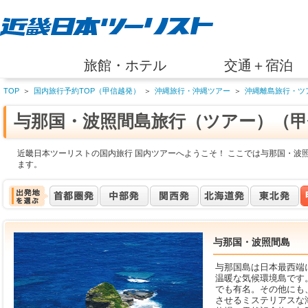
旅館・ホテル
交通＋宿泊
TOP
＞
国内旅行予約TOP（甲信越発）
＞
沖縄旅行・沖縄ツアー
＞
沖縄離島旅行・ツ
与那国・波照間島旅行（ツアー）（甲
近畿日本ツーリストの国内旅行 国内ツアーへようこそ！ ここでは与那国・波
ます。
与那国・波照間島
与那国島は日本最西端に
温暖な気候環境島です
でも有名。その他にも、
させるミステリアスな