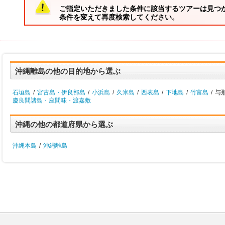
ご指定いただきました条件に該当するツアーは見つ
条件を変えて再度検索してください。
沖縄離島の他の目的地から選ぶ
石垣島
/
宮古島・伊良部島
/
小浜島
/
久米島
/
西表島
/
下地島
/
竹富島
/
与
慶良間諸島・座間味・渡嘉敷
沖縄の他の都道府県から選ぶ
沖縄本島
/
沖縄離島