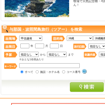
牧場で天然記念物・与
ん！
与那国・波照間島旅行（ツアー） を検索
年
月
日
から
まで
※おとな1名様あたり
すべて
施設・ホテル名
コース番号