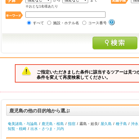
から
まで
※おとな1名様あたり
すべて
施設・ホテル名
コース番号
ご指定いただきました条件に該当するツアーは見つ
条件を変えて再度検索してください。
鹿児島の他の目的地から選ぶ
奄美諸島・与論島
/
鹿児島・桜島
/
指宿
/
霧島・姶良/
屋久島
/
種子島
/
沖永
知覧・枕崎
/
出水・さつま・川内