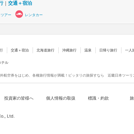
行
｜
交通＋宿泊
スツアー
レンタカー
行
交通＋宿泊
北海道旅行
沖縄旅行
温泉
日帰り旅行
一人
ホテル
外航空券をはじめ、各種旅行情報が満載！ピッタリの旅探すなら 近畿日本ツーリ
投資家の皆様へ
個人情報の取扱
標識・約款
旅
o., Ltd.