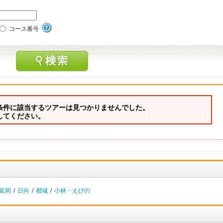
コース番号
条件に該当するツアーは見つかりませんでした。
してください。
延岡
/
日向
/
都城
/
小林・えびの