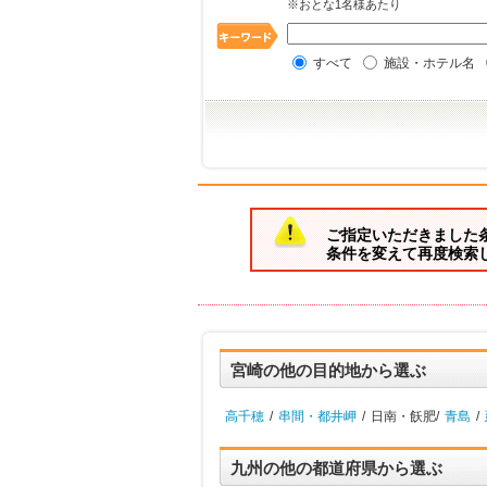
※おとな1名様あたり
すべて
施設・ホテル名
ご指定いただきました
条件を変えて再度検索
宮崎の他の目的地から選ぶ
高千穂
/
串間・都井岬
/
日南・飫肥/
青島
/
九州の他の都道府県から選ぶ