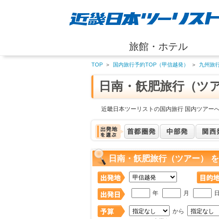
旅館・ホテル
TOP
＞
国内旅行予約TOP（甲信越発）
＞
九州旅
日南・飫肥旅行（ツ
近畿日本ツーリストの国内旅行 国内ツアー
日南・飫肥旅行（ツアー） 
年
月
から