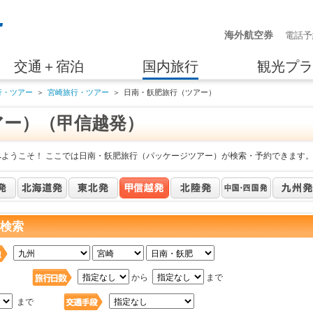
海外航空券
電話予
交通＋宿泊
国内旅行
観光プラ
行・ツアー
＞
宮崎旅行・ツアー
＞
日南・飫肥旅行（ツアー）
アー）（甲信越発）
へようこそ！ ここでは日南・飫肥旅行（パッケージツアー）が検索・予約できます
を検索
日
から
まで
まで