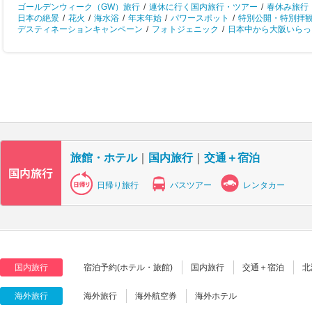
ゴールデンウィーク（GW）旅行
/
連休に行く国内旅行・ツアー
/
春休み旅行
日本の絶景
/
花火
/
海水浴
/
年末年始
/
パワースポット
/
特別公開・特別拝
デスティネーションキャンペーン
/
フォトジェニック
/
日本中から大阪いらっし
旅館・ホテル
｜
国内旅行
｜
交通＋宿泊
日帰り旅行
バスツアー
レンタカー
国内旅行
宿泊予約(ホテル・旅館)
国内旅行
交通＋宿泊
北
海外旅行
海外旅行
海外航空券
海外ホテル