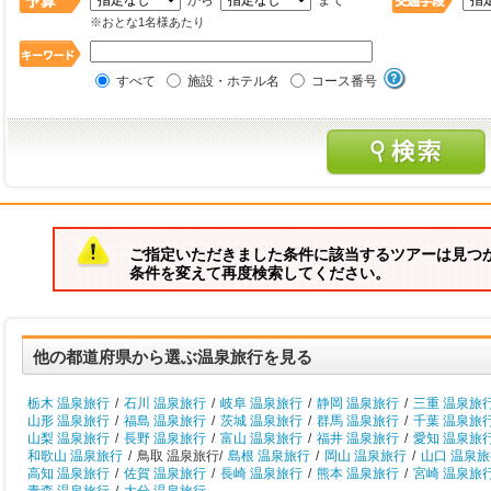
から
まで
※おとな1名様あたり
すべて
施設・ホテル名
コース番号
ご指定いただきました条件に該当するツアーは見つ
条件を変えて再度検索してください。
他の都道府県から選ぶ温泉旅行を見る
栃木 温泉旅行
/
石川 温泉旅行
/
岐阜 温泉旅行
/
静岡 温泉旅行
/
三重 温泉旅
山形 温泉旅行
/
福島 温泉旅行
/
茨城 温泉旅行
/
群馬 温泉旅行
/
千葉 温泉旅
山梨 温泉旅行
/
長野 温泉旅行
/
富山 温泉旅行
/
福井 温泉旅行
/
愛知 温泉旅
和歌山 温泉旅行
/
鳥取 温泉旅行/
島根 温泉旅行
/
岡山 温泉旅行
/
山口 温泉
高知 温泉旅行
/
佐賀 温泉旅行
/
長崎 温泉旅行
/
熊本 温泉旅行
/
宮崎 温泉旅