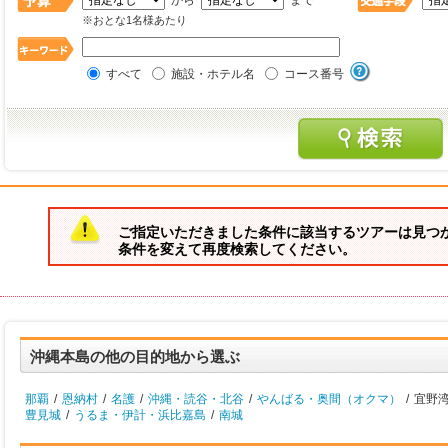
から
まで
※おとな1名様あたり
すべて
施設・ホテル名
コース番号
ご指定いただきました条件に該当するツアーは見つ
条件を変えて再度検索してください。
沖縄本島の他の目的地から選ぶ
那覇
/
恩納村
/
名護
/
沖縄・読谷・北谷
/
やんばる・奥間（オクマ）
/
宜野湾
豊見城
/
うるま・伊計・浜比嘉島
/
南城