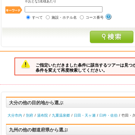
※おとな1名様あたり
すべて
施設・ホテル名
コース番号
ご指定いただきました条件に該当するツアーは見つ
条件を変えて再度検索してください。
大分の他の目的地から選ぶ
大分市内
/
別府
/
湯布院
/
九重温泉郷
/
日田・天ヶ瀬
/
臼杵・佐伯
/
竹田・久
九州の他の都道府県から選ぶ