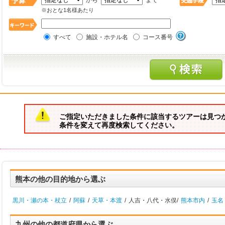
から
まで
※おとな1名様あたり
すべて
施設・ホテル名
コース番号
ご指定いただきました条件に該当するツアーは見つ
条件を変えて再度検索してください。
熊本の他の目的地から選ぶ
黒川・瀬の本・杖立
/
阿蘇
/
天草・本渡
/
人吉・八代・水俣/
熊本市内
/
玉名
九州の他の都道府県から選ぶ