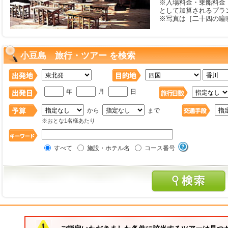
※入場料金・乗船料金
として加算されるプラ
※写真は［二十四の瞳
小豆島 旅行・ツアー を検索
年
月
日
から
まで
※おとな1名様あたり
すべて
施設・ホテル名
コース番号