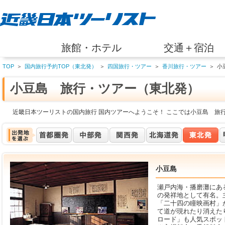
旅館・ホテル
交通＋宿泊
TOP
＞
国内旅行予約TOP（東北発）
＞
四国旅行・ツアー
＞
香川旅行・ツアー
＞
小
小豆島 旅行・ツアー（東北発）
近畿日本ツーリストの国内旅行 国内ツアーへようこそ！ ここでは小豆島 旅
小豆島
瀬戸内海・播磨灘にあ
の発祥地として有名。
「二十四の瞳映画村」
て道が現れたり消えた
ロード」も人気スポッ