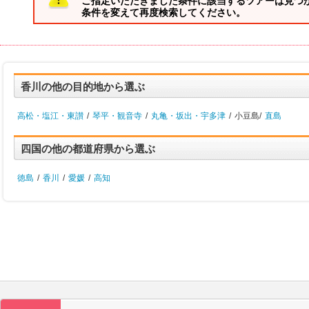
ご指定いただきました条件に該当するツアーは見つ
条件を変えて再度検索してください。
香川の他の目的地から選ぶ
高松・塩江・東讃
/
琴平・観音寺
/
丸亀・坂出・宇多津
/
小豆島/
直島
四国の他の都道府県から選ぶ
徳島
/
香川
/
愛媛
/
高知