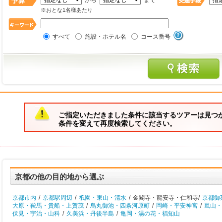
から
まで
※おとな1名様あたり
すべて
施設・ホテル名
コース番号
ご指定いただきました条件に該当するツアーは見つ
条件を変えて再度検索してください。
京都の他の目的地から選ぶ
京都市内
/
京都駅周辺
/
祇園・東山・清水
/
金閣寺・龍安寺・仁和寺/
京都御
大原・鞍馬・貴船・上賀茂
/
烏丸御池・四条河原町
/
岡崎・平安神宮
/
嵐山・
伏見・宇治・山科
/
久美浜・丹後半島
/
亀岡・湯の花・福知山