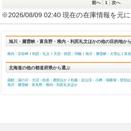
前へ
1
次へ
※2026/08/09 02:40 現在の在庫情
旭川・層雲峡・富良野・稚内・利尻礼文ほかの他の目的地か
稚内・宗谷岬
/
利尻・礼文
/
天売・焼尻・羽幌
/
旭川・層雲峡・大雪山
/
富
北海道の他の都道府県から選ぶ
函館・湯の川・大沼・松前・鹿部ほか
/
札幌・定山渓・小樽・洞爺湖・登別ほ
旭川・層雲峡・富良野・稚内・利尻礼文ほか