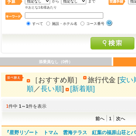
から
まで
※おとな1名様あたり
すべて
施設・ホテル名
コース番号
添乗員なし（0件）
［おすすめ順］
旅行代金 [
安い
順
／
長い順
]
[新着順]
1
件中
1
～
1
件を表示
前へ
1
次へ
『星野リゾート トマム 雲海テラス 紅葉の福原山荘とパ