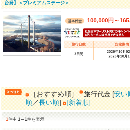
台発】＜プレミアムステージ＞
100,000円
～
165
2026年10月0
3日間
2026年10月
［おすすめ順］
旅行代金 [
安い
順
／
長い順
]
[新着順]
1
件中
1
～
1
件を表示