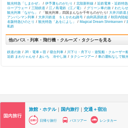
観光特急「しまかぜ」
/
伊予灘ものがたり
/
北陸新幹線
/
近鉄電車・近鉄特急
ロープウェー
/
三陸鉄道
/
江ノ島電鉄（江ノ電）
/
グリーン車の旅
/
わたら
観光列車「ながら」
/
「観光列車」四国まんなか千年ものがたり/
大井川鉄道
アンパンマン列車
/
大井川鉄道 ＳＬかわね路号
/
由利高原鉄道
/
秋田内陸縦
名阪特急ひのとり
/
観光特急「あをによし」
/
Magical Dream Shinkansen
/
私鉄
他のバス・列車・飛行機・クルーズ・タクシーを見る
鉄道の旅
/
JR・電車＋宿
/
寝台列車
/
川下り・舟下り・遊覧船・クルーザー
近鉄 まわりゃんせ
/
あいち 冷やし旅
/
タクシーツアー
/
車の運転なしで観
旅館・ホテル
｜
国内旅行
｜
交通＋宿泊
日帰り旅行
バスツアー
レンタカー