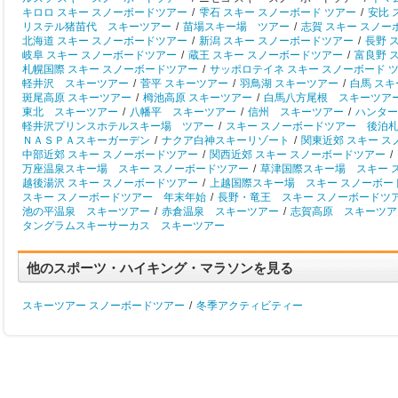
キロロ スキー スノーボードツアー
/
雫石 スキー スノーボード ツアー
/
安比 
リステル猪苗代 スキーツアー
/
苗場スキー場 ツアー
/
志賀 スキー スノー
北海道 スキー スノーボードツアー
/
新潟 スキー スノーボードツアー
/
長野 
岐阜 スキー スノーボードツアー
/
蔵王 スキー スノーボードツアー
/
富良野 
札幌国際 スキー スノーボードツアー
/
サッポロテイネ スキー スノーボード 
軽井沢 スキーツアー
/
菅平 スキーツアー
/
羽鳥湖 スキーツアー
/
白馬 ス
斑尾高原 スキーツアー
/
栂池高原 スキーツアー
/
白馬八方尾根 スキーツア
東北 スキーツアー
/
八幡平 スキーツアー
/
信州 スキーツアー
/
ハンター
軽井沢プリンスホテルスキー場 ツアー
/
スキー スノーボードツアー 後泊
ＮＡＳＰＡスキーガーデン
/
ナクア白神スキーリゾート
/
関東近郊 スキー 
中部近郊 スキー スノーボードツアー
/
関西近郊 スキー スノーボードツアー
/
万座温泉スキー場 スキー スノーボードツアー
/
草津国際スキー場 スキー 
越後湯沢 スキー スノーボードツアー
/
上越国際スキー場 スキー スノーボー
スキー スノーボードツアー 年末年始
/
長野・竜王 スキー スノーボードツ
池の平温泉 スキーツアー
/
赤倉温泉 スキーツアー
/
志賀高原 スキーツア
タングラムスキーサーカス スキーツアー
他のスポーツ・ハイキング・マラソンを見る
スキーツアー スノーボードツアー
/
冬季アクティビティー