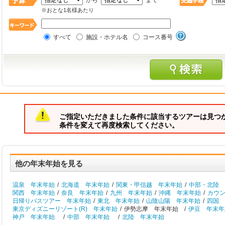
から
まで
※おとな1名様あたり
すべて
施設・ホテル名
コース番号
ご指定いただきました条件に該当するツアーは見つ
条件を変えて再度検索してください。
他の年末年始を見る
温泉 年末年始
/
北海道 年末年始
/
関東・甲信越 年末年始
/
中部・北陸 
関西 年末年始
/
奈良 年末年始
/
九州 年末年始
/
沖縄 年末年始
/
カウ
日帰りバスツアー 年末年始
/
東北 年末年始
/
山陰山陽 年末年始
/
四国 
東京ディズニーリゾート(R) 年末年始
/
伊勢志摩 年末年始 /
伊豆 年末年
神戸 年末年始
/
中部 年末年始
/
北陸 年末年始