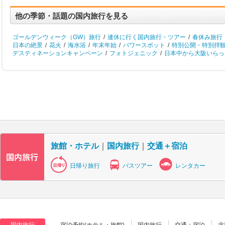
他の季節・話題の国内旅行を見る
ゴールデンウィーク（GW）旅行
/
連休に行く国内旅行・ツアー
/
春休み旅行
日本の絶景
/
花火
/
海水浴
/
年末年始
/
パワースポット
/
特別公開・特別拝
デスティネーションキャンペーン
/
フォトジェニック
/
日本中から大阪いらっし
旅館・ホテル
｜
国内旅行
｜
交通＋宿泊
日帰り旅行
バスツアー
レンタカー
国内旅行
宿泊予約(ホテル・旅館)
国内旅行
交通＋宿泊
北