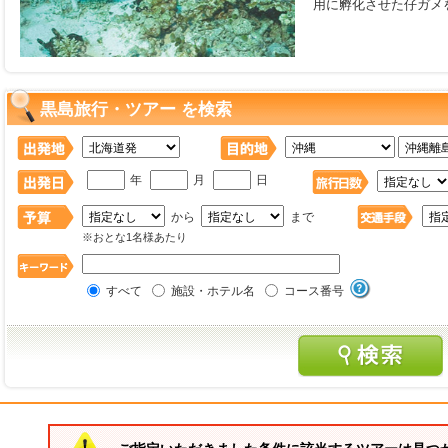
用に孵化させた仔ガメ
黒島旅行・ツアー を検索
年
月
日
から
まで
※おとな1名様あたり
すべて
施設・ホテル名
コース番号