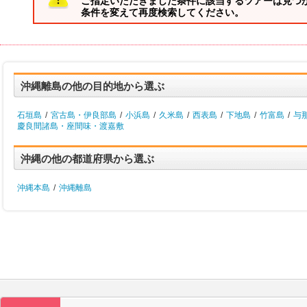
ご指定いただきました条件に該当するツアーは見つ
条件を変えて再度検索してください。
沖縄離島の他の目的地から選ぶ
石垣島
/
宮古島・伊良部島
/
小浜島
/
久米島
/
西表島
/
下地島
/
竹富島
/
与
慶良間諸島・座間味・渡嘉敷
沖縄の他の都道府県から選ぶ
沖縄本島
/
沖縄離島