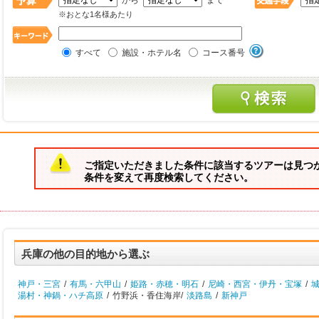
から
まで
※おとな1名様あたり
すべて
施設・ホテル名
コース番号
ご指定いただきました条件に該当するツアーは見つ
条件を変えて再度検索してください。
兵庫の他の目的地から選ぶ
神戸・三宮
/
有馬・六甲山
/
姫路・赤穂・明石
/
尼崎・西宮・伊丹・宝塚
/
湯村・神鍋・ハチ高原
/
竹野浜・香住海岸/
淡路島
/
新神戸