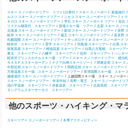
スキー スノーボードツアー リフト1日券付
/
スキー スノーボード 家族旅行
/
ルスツ スキー スノーボードツアー
/
ニセコ スキー スノーボードツアー
/
トマ
キロロ スキー スノーボードツアー
/
雫石 スキー スノーボード ツアー
/
安比 
リステル猪苗代 スキーツアー
/
苗場スキー場 ツアー
/
志賀 スキー スノー
北海道 スキー スノーボードツアー
/
新潟 スキー スノーボードツアー
/
長野 
岐阜 スキー スノーボードツアー
/
蔵王 スキー スノーボードツアー
/
富良野 
札幌国際 スキー スノーボードツアー
/
サッポロテイネ スキー スノーボード 
軽井沢 スキーツアー
/
菅平 スキーツアー
/
羽鳥湖 スキーツアー
/
白馬 ス
斑尾高原 スキーツアー
/
栂池高原 スキーツアー
/
白馬八方尾根 スキーツア
東北 スキーツアー
/
八幡平 スキーツアー
/
信州 スキーツアー
/
ハンター
軽井沢プリンスホテルスキー場 ツアー
/
スキー スノーボードツアー 後泊
ＮＡＳＰＡスキーガーデン
/
ナクア白神スキーリゾート
/
関東近郊 スキー 
中部近郊 スキー スノーボードツアー
/
関西近郊 スキー スノーボードツアー
/
万座温泉スキー場 スキー スノーボードツアー
/
草津国際スキー場 スキー 
越後湯沢 スキー スノーボードツアー
/
上越国際スキー場 スキー スノーボー
スキー スノーボードツアー 年末年始
/
長野・竜王 スキー スノーボードツ
池の平温泉 スキーツアー
/
赤倉温泉 スキーツアー
/
志賀高原 スキーツア
タングラムスキーサーカス スキーツアー
他のスポーツ・ハイキング・マ
スキーツアー スノーボードツアー
/
冬季アクティビティー