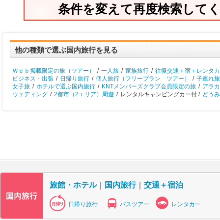
条件を変えて再度検索して
他の種類で選ぶ国内旅行を見る
Ｗｅｂ掲載限定の旅（ツアー）
/
一人旅
/
家族旅行
/
往復交通＋宿＋レンタカ
ビジネス・出張
/
日帰り旅行
/
個人旅行（フリープラン ツアー）
/
子連れ旅
女子旅
/
ホテルで選ぶ国内旅行
/
KNTメンバーズクラブ会員限定の旅
/
アラカ
ウェディング
/
2都市（2エリア）周遊
/
レンタルキャンピングカー付 /
どうみ
旅館・ホテル
｜
国内旅行
｜
交通＋宿泊
日帰り旅行
バスツアー
レンタカー