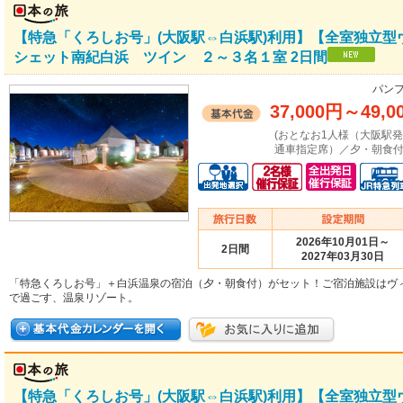
【特急「くろしお号」(大阪駅⇔白浜駅)利用】【全室独立
シェット南紀白浜 ツイン ２～３名１室 2日間
パンフ
37,000円
～
49,0
(おとなお1人様（大阪駅
通車指定席）／夕・朝食付
2026年10月01日～
2日間
2027年03月30日
「特急くろしお号」＋白浜温泉の宿泊（夕・朝食付）がセット！ご宿泊施設はヴ
で過ごす、温泉リゾート。
【特急「くろしお号」(大阪駅⇔白浜駅)利用】【全室独立