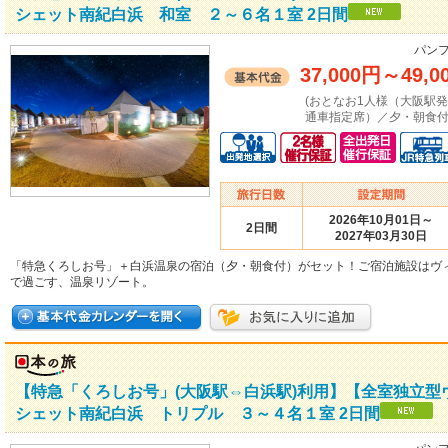
シェット南紀白浜 和室 ２～６名１室 2日間
パンフ
37,000円
～
49,0
(おとなお1人様（大阪駅
通車指定席）／夕・朝食付
2026年10月01日～
2日間
2027年03月30日
「特急くろしお号」＋白浜温泉の宿泊（夕・朝食付）がセット！ご宿泊施設はヴ
で過ごす、温泉リゾート。
【特急「くろしお号」(大阪駅⇔白浜駅)利用】【全室独立
シェット南紀白浜 トリプル ３～４名１室 2日間