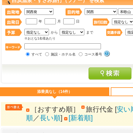
白浜温泉・すさみ旅行（ツアー） を検索
年
月
日
から
まで
※おとな1名様あたり
すべて
施設・ホテル名
コース番号
添乗員なし（14件）
［おすすめ順］
旅行代金 [
安い
順
／
長い順
]
[新着順]