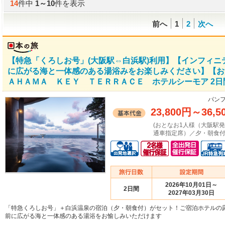
14
件中
1
～
10
件を表示
前へ
1
2
次へ
【特急「くろしお号」(大阪駅⇔白浜駅)利用】【インフィ
に広がる海と一体感のある湯浴みをお楽しみください】【お
ＡＨＡＭＡ ＫＥＹ ＴＥＲＲＡＣＥ ホテルシーモア 2日
パンフ
23,800円
～
36,5
(おとなお1人様（大阪駅
通車指定席）／夕・朝食付
2026年10月01日～
2日間
2027年03月30日
「特急くろしお号」＋白浜温泉の宿泊（夕・朝食付）がセット！ご宿泊ホテルの
前に広がる海と一体感のある湯浴をお愉しみいただけます