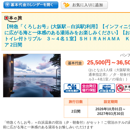
【特急「くろしお号」(大阪駅⇔白浜駅)利用】【インフィ
に広がる海と一体感のある湯浴みをお楽しみください】【お
トイレ付トリプル ３～４名１室】ＳＨＩＲＡＨＡＭＡ Ｋ
ア 2日間
パンフ
25,500円
～
36,5
(おとなお1人様（大阪駅
通車指定席）／夕・朝食
ル3～4名1室／の場合）)
2026年10月01日～
2日間
2027年03月30日
「特急くろしお号」＋白浜温泉の宿泊（夕・朝食付）がセット！ご宿泊ホテルの
前に広がる海と一体感のある湯浴をお愉しみいただけます