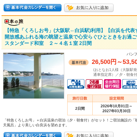
【特急「くろしお号」(大阪駅⇔白浜駅)利用】【白浜を代
開放感あふれる海の眺望と温泉で心安らぐひとときをお過
スタンダード和室 ２～４名１室 2日間
パンフ
26,500円
～
53,5
(おとなお1人様（大阪駅
通車指定席）／夕・朝食付
2026年10月01日～
2日間
2027年03月30日
「特急くろしお号」＋白浜温泉の宿泊（夕・朝食付）がセット！ご宿泊施設の「
天風呂」より美しい白良浜を望めます。