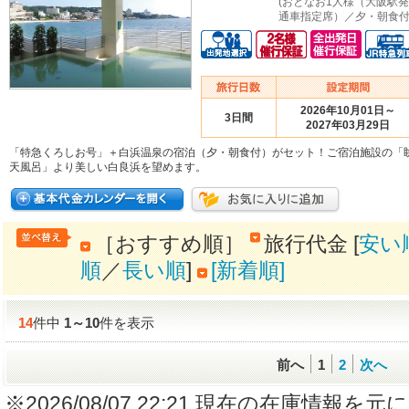
(おとなお1人様（大阪駅
通車指定席）／夕・朝食付
2026年10月01日～
3日間
2027年03月29日
「特急くろしお号」＋白浜温泉の宿泊（夕・朝食付）がセット！ご宿泊施設の「
天風呂」より美しい白良浜を望めます。
［おすすめ順］
旅行代金 [
安い
順
／
長い順
]
[新着順]
14
件中
1
～
10
件を表示
前へ
1
2
次へ
※2026/08/07 22:21 現在の在庫情