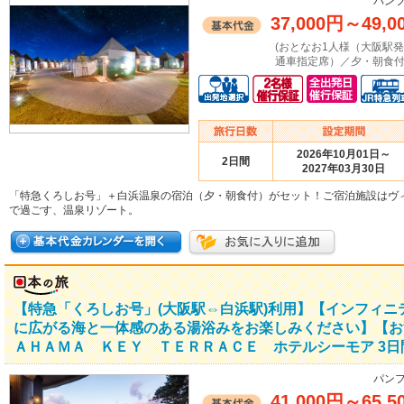
パンフ
37,000円
～
49,0
(おとなお1人様（大阪駅
通車指定席）／夕・朝食付
2026年10月01日～
2日間
2027年03月30日
「特急くろしお号」＋白浜温泉の宿泊（夕・朝食付）がセット！ご宿泊施設はヴ
で過ごす、温泉リゾート。
【特急「くろしお号」(大阪駅⇔白浜駅)利用】【インフィ
に広がる海と一体感のある湯浴みをお楽しみください】【お
ＡＨＡＭＡ ＫＥＹ ＴＥＲＲＡＣＥ ホテルシーモア 3日
パンフ
41,000円
～
65,5