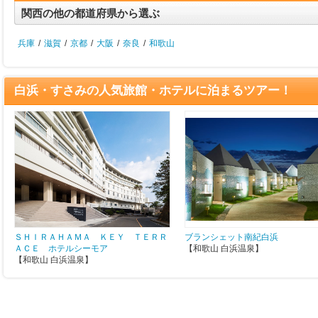
関西の他の都道府県から選ぶ
兵庫
/
滋賀
/
京都
/
大阪
/
奈良
/
和歌山
白浜・すさみの人気旅館・ホテルに泊まるツアー！
ＳＨＩＲＡＨＡＭＡ ＫＥＹ ＴＥＲＲ
ブランシェット南紀白浜
ＡＣＥ ホテルシーモア
【和歌山 白浜温泉】
【和歌山 白浜温泉】