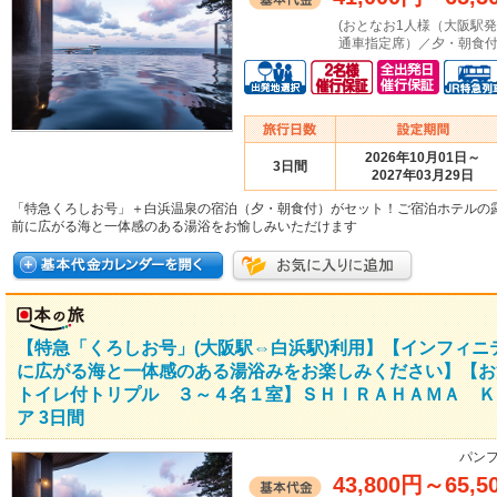
(おとなお1人様（大阪駅
通車指定席）／夕・朝食付
2026年10月01日～
3日間
2027年03月29日
「特急くろしお号」＋白浜温泉の宿泊（夕・朝食付）がセット！ご宿泊ホテルの
前に広がる海と一体感のある湯浴をお愉しみいただけます
【特急「くろしお号」(大阪駅⇔白浜駅)利用】【インフィ
に広がる海と一体感のある湯浴みをお楽しみください】【お
トイレ付トリプル ３～４名１室】ＳＨＩＲＡＨＡＭＡ Ｋ
ア 3日間
パンフ
43,800円
～
65,5