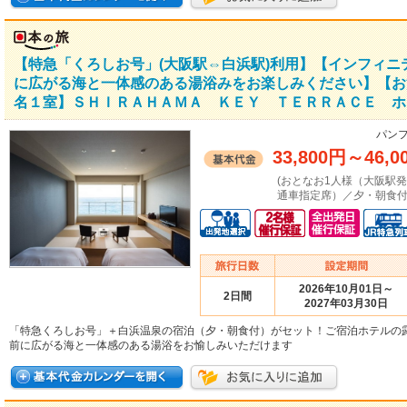
【特急「くろしお号」(大阪駅⇔白浜駅)利用】【インフィ
に広がる海と一体感のある湯浴みをお楽しみください】【お
名１室】ＳＨＩＲＡＨＡＭＡ ＫＥＹ ＴＥＲＲＡＣＥ ホ
パンフ
33,800円
～
46,0
(おとなお1人様（大阪駅
通車指定席）／夕・朝食付
2026年10月01日～
2日間
2027年03月30日
「特急くろしお号」＋白浜温泉の宿泊（夕・朝食付）がセット！ご宿泊ホテルの
前に広がる海と一体感のある湯浴をお愉しみいただけます