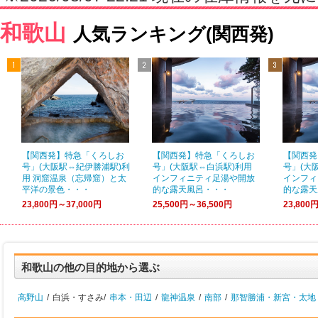
和歌山
人気ランキング(関西発)
【関西発】特急「くろしお
【関西発】特急「くろしお
【関西発
号」(大阪駅⇔紀伊勝浦駅)利
号」(大阪駅⇔白浜駅)利用
号」(大
用 洞窟温泉（忘帰窟）と太
インフィニティ足湯や開放
インフィ
平洋の景色・・・
的な露天風呂・・・
的な露天
23,800円～37,000円
25,500円～36,500円
23,800
和歌山の他の目的地から選ぶ
高野山
/
白浜・すさみ/
串本・田辺
/
龍神温泉
/
南部
/
那智勝浦・新宮・太地