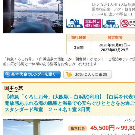
(おとなお1人様（大阪駅
通車指定席）／夕・朝食
ル3～4名1室／の場合）)
2026年10月01日～
3日間
2027年03月29日
「特急くろしお号」＋白浜温泉の宿泊（夕・朝食付）がセット！ご宿泊ホテルの
前に広がる海と一体感のある湯浴をお愉しみいただけます
【特急「くろしお号」(大阪駅⇔白浜駅)利用】【白浜を代
開放感あふれる海の眺望と温泉で心安らぐひとときをお過
スタンダード和室 ２～４名１室 3日間
パンフ
45,500円
～
99,8