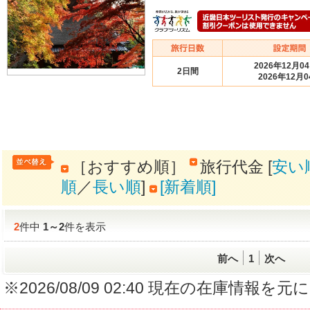
2026年12月0
2日間
2026年12月0
［おすすめ順］
旅行代金 [
安い
順
／
長い順
]
[新着順]
2
件中
1
～
2
件を表示
前へ
1
次へ
※2026/08/09 02:40 現在の在庫情