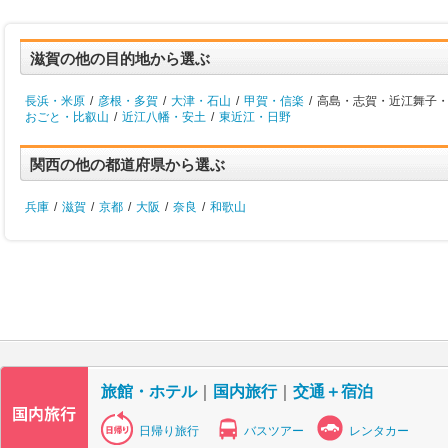
滋賀の他の目的地から選ぶ
長浜・米原
/
彦根・多賀
/
大津・石山
/
甲賀・信楽
/
高島・志賀・近江舞子・
おごと・比叡山
/
近江八幡・安土
/
東近江・日野
関西の他の都道府県から選ぶ
兵庫
/
滋賀
/
京都
/
大阪
/
奈良
/
和歌山
旅館・ホテル
｜
国内旅行
｜
交通＋宿泊
日帰り旅行
バスツアー
レンタカー