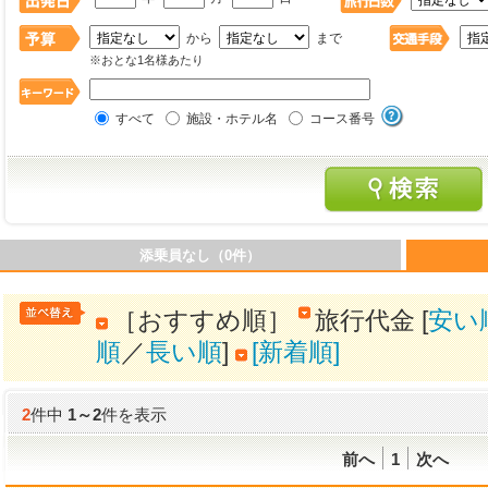
から
まで
※おとな1名様あたり
すべて
施設・ホテル名
コース番号
添乗員なし（0件）
［おすすめ順］
旅行代金 [
安い
順
／
長い順
]
[新着順]
2
件中
1
～
2
件を表示
前へ
1
次へ