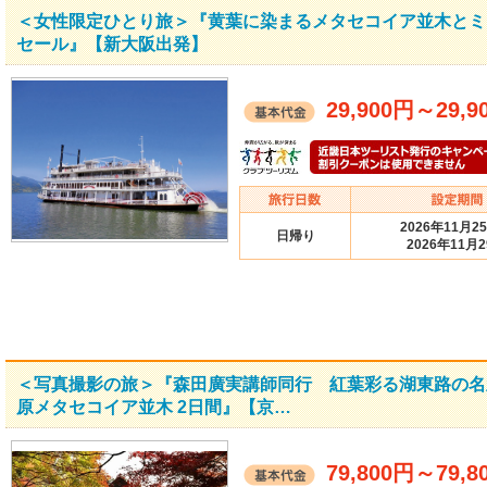
＜女性限定ひとり旅＞『黄葉に染まるメタセコイア並木とミ
セール』【新大阪出発】
29,900円
～
29,9
2026年11月2
日帰り
2026年11月
＜写真撮影の旅＞『森田廣実講師同行 紅葉彩る湖東路の名
原メタセコイア並木 2日間』【京…
79,800円
～
79,8