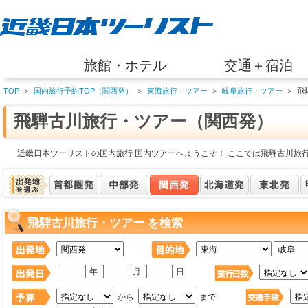
旅館・ホテル
交通＋宿泊
TOP
＞
国内旅行予約TOP（関西発）
＞
東海旅行・ツアー
＞
岐阜旅行・ツアー
＞
飛
飛騨古川旅行・ツアー（関西発）
近畿日本ツーリストの国内旅行 国内ツアーへようこそ！ ここでは飛騨古川旅
飛騨古川旅行・ツアー を検索
年
月
日
から
まで