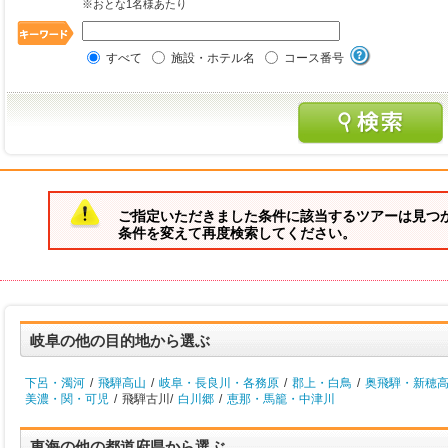
※おとな1名様あたり
すべて
施設・ホテル名
コース番号
ご指定いただきました条件に該当するツアーは見つ
条件を変えて再度検索してください。
岐阜の他の目的地から選ぶ
下呂・濁河
/
飛騨高山
/
岐阜・長良川・各務原
/
郡上・白鳥
/
奥飛騨・新穂
美濃・関・可児
/
飛騨古川/
白川郷
/
恵那・馬籠・中津川
東海の他の都道府県から選ぶ