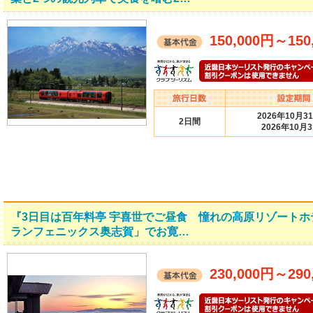
150,000円
～
150
2026年10月3
2日間
2026年10月
『3日目は百年料亭 宇喜世でご昼食 憧れの高原リゾート
ランフェニックス奥志賀」でお寛…
230,000円
～
290