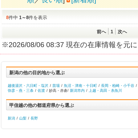
8
件中
1
～
8
件を表示
前へ
1
次へ
※2026/08/06 08:37 現在の在庫情
新潟の他の目的地から選ぶ
越後湯沢・六日町・塩沢
/
苗場
/
魚沼・津南・十日町
/
長岡・柏崎・小千谷
/
弥彦・燕・三条
/
佐渡
/
妙高・赤倉/
新潟市内
/
上越・高田・糸魚川
甲信越の他の都道府県から選ぶ
新潟
/
山梨
/
長野