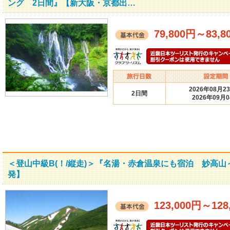
ング 2日間』【新大阪・京都出…
79,800円
～
83,8
2026年08月2
2日間
2026年09月
＜登山中級B(！/縦走)＞『名湯・赤倉温泉にも宿泊 妙高
発】
123,000円
～
128