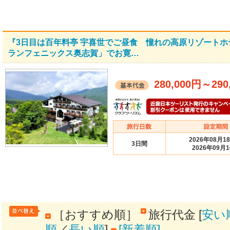
『3日目は百年料亭 宇喜世でご昼食 憧れの高原リゾート
ランフェニックス奥志賀」でお寛…
280,000円
～
290
2026年08月1
3日間
2026年09月
［おすすめ順］
旅行代金 [
安い
順
／
長い順
]
[新着順]