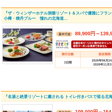
『ザ・ウィンザーホテル洞爺リゾート＆スパで優雅にフラン
小樽・積丹ブルー 憧れの北海道…
89,900円
～
139,
2026年08月2
3日間
2026年11月1
『名湯と絶景リゾートに癒される トイレ付きバスで巡る北
109,000円
～
154