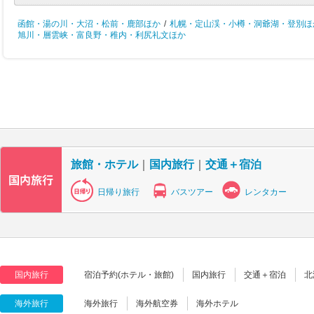
函館・湯の川・大沼・松前・鹿部ほか
/
札幌・定山渓・小樽・洞爺湖・登別ほ
旭川・層雲峡・富良野・稚内・利尻礼文ほか
旅館・ホテル
｜
国内旅行
｜
交通＋宿泊
日帰り旅行
バスツアー
レンタカー
国内旅行
宿泊予約(ホテル・旅館)
国内旅行
交通＋宿泊
北
海外旅行
海外旅行
海外航空券
海外ホテル