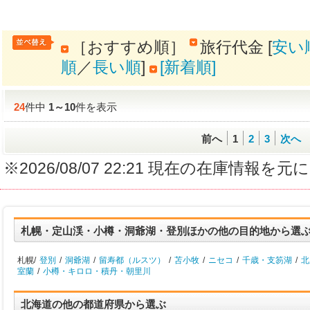
［おすすめ順］
旅行代金 [
安い
順
／
長い順
]
[新着順]
24
件中
1
～
10
件を表示
前へ
1
2
3
次へ
※2026/08/07 22:21 現在の在庫情
札幌・定山渓・小樽・洞爺湖・登別ほかの他の目的地から選
札幌/
登別
/
洞爺湖
/
留寿都（ルスツ）
/
苫小牧
/
ニセコ
/
千歳・支笏湖
/
北
室蘭
/
小樽・キロロ・積丹・朝里川
北海道の他の都道府県から選ぶ