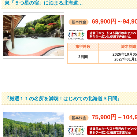
泉「５つ星の宿」に泊まる北海道…
69,900円
～
94,9
2026年10月0
3日間
2027年01月
『厳選１１の名所を満喫！はじめての北海道３日間』
75,900円
～
104,