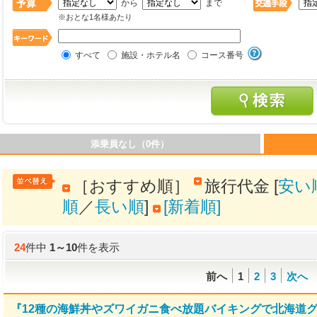
から
まで
※おとな1名様あたり
すべて
施設・ホテル名
コース番号
添乗員なし（0件）
［おすすめ順］
旅行代金 [
安い
順
／
長い順
]
[新着順]
24
件中
1
～
10
件を表示
前へ
1
2
3
次へ
『12種の海鮮丼やズワイガニ食べ放題バイキングで北海道