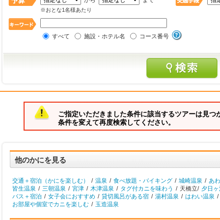
から
まで
※おとな1名様あたり
すべて
施設・ホテル名
コース番号
ご指定いただきました条件に該当するツアーは見つ
条件を変えて再度検索してください。
他のかにを見る
交通＋宿泊（かにを楽しむ）
/
温泉
/
食べ放題・バイキング
/
城崎温泉
/
あ
皆生温泉
/
三朝温泉
/
宮津
/
木津温泉
/
タグ付カニを味わう
/
天橋立/
夕日ヶ
バス＋宿泊
/
女子会におすすめ
/
貸切風呂がある宿
/
湯村温泉
/
はわい温泉
/
お部屋や個室でカニを楽しむ
/
玉造温泉