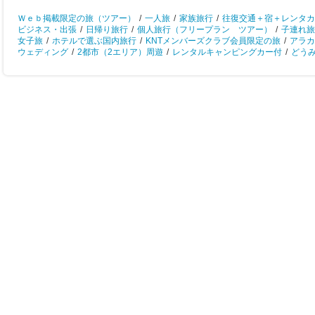
Ｗｅｂ掲載限定の旅（ツアー）
/
一人旅
/
家族旅行
/
往復交通＋宿＋レンタカ
ビジネス・出張
/
日帰り旅行
/
個人旅行（フリープラン ツアー）
/
子連れ旅
女子旅
/
ホテルで選ぶ国内旅行
/
KNTメンバーズクラブ会員限定の旅
/
アラカ
ウェディング
/
2都市（2エリア）周遊
/
レンタルキャンピングカー付
/
どう