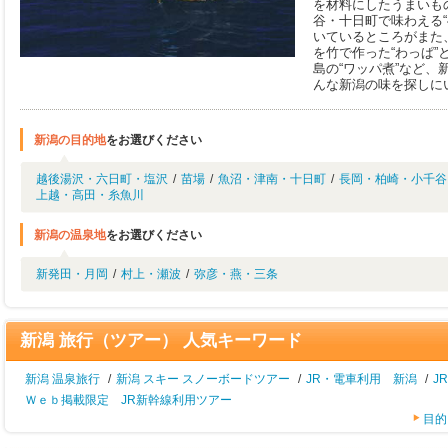
を材料にしたうまいも
谷・十日町で味わえる
いているところがまた
を竹で作った“わっぱ
島の“ワッパ煮”など
んな新潟の味を探しに
新潟の目的地
をお選びください
越後湯沢・六日町・塩沢
/
苗場
/
魚沼・津南・十日町
/
長岡・柏崎・小千谷
上越・高田・糸魚川
新潟の温泉地
をお選びください
新発田・月岡
/
村上・瀬波
/
弥彦・燕・三条
新潟 旅行（ツアー） 人気キーワード
新潟 温泉旅行
/
新潟 スキー スノーボードツアー
/
JR・電車利用 新潟
/
J
Ｗｅｂ掲載限定 JR新幹線利用ツアー
目的