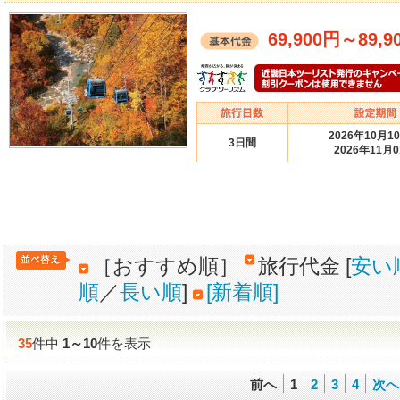
69,900円
～
89,9
2026年10月1
3日間
2026年11月
［おすすめ順］
旅行代金 [
安い
順
／
長い順
]
[新着順]
35
件中
1
～
10
件を表示
前へ
1
2
3
4
次へ