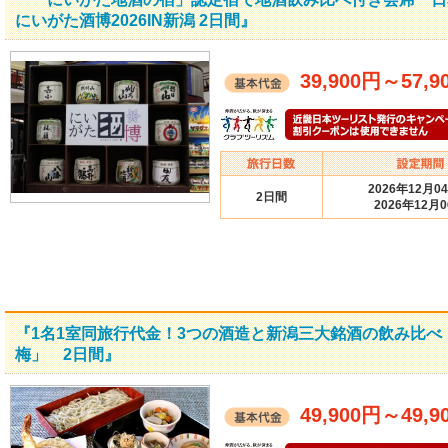
にいがた酒博2026IN新潟 2日間』
39,900円
～
57,9
2026年12月0
2日間
2026年12月
『1名1室同旅行代金！3つの酒造と新潟三大銘酒の飲み比
梅」 2日間』
49,900円
～
49,9