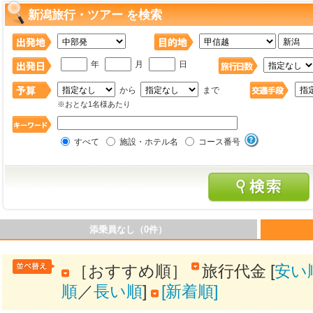
新潟旅行・ツアー を検索
年
月
日
から
まで
※おとな1名様あたり
すべて
施設・ホテル名
コース番号
添乗員なし（0件）
［おすすめ順］
旅行代金 [
安い
順
／
長い順
]
[新着順]