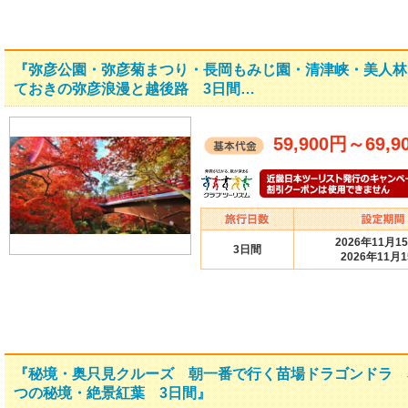
『弥彦公園・弥彦菊まつり・長岡もみじ園・清津峡・美人林
ておきの弥彦浪漫と越後路 3日間…
59,900円
～
69,9
2026年11月1
3日間
2026年11月
『秘境・奥只見クルーズ 朝一番で行く苗場ドラゴンドラ 
つの秘境・絶景紅葉 3日間』