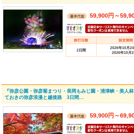
59,900円
～
59,9
2026年10月2
2日間
2026年10月
『弥彦公園・弥彦菊まつり・長岡もみじ園・清津峡・美人林
ておきの弥彦浪漫と越後路 3日間…
59,900円
～
69,9