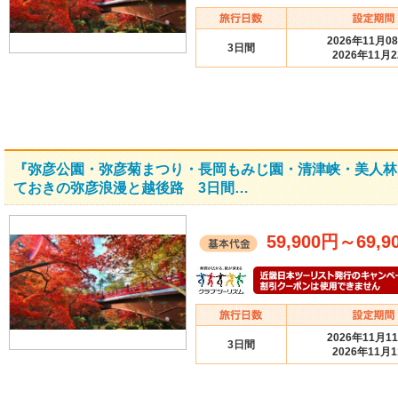
2026年11月0
3日間
2026年11月
『弥彦公園・弥彦菊まつり・長岡もみじ園・清津峡・美人林
ておきの弥彦浪漫と越後路 3日間…
59,900円
～
69,9
2026年11月1
3日間
2026年11月