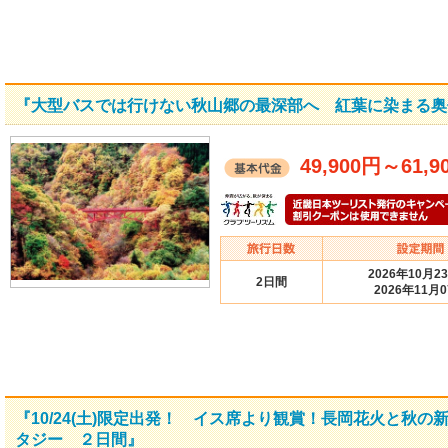
『大型バスでは行けない秋山郷の最深部へ 紅葉に染まる奥
49,900円
～
61,9
2026年10月2
2日間
2026年11月
『10/24(土)限定出発！ イス席より観賞！長岡花火と秋
タジー ２日間』