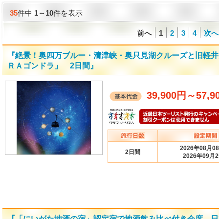
35
件中
1
～
10
件を表示
前へ
1
2
3
4
次へ
『絶景！奥四万ブルー・清津峡・奥只見湖クルーズと旧軽井
ＲＡゴンドラ」 2日間』
39,900円
～
57,9
2026年08月0
2日間
2026年09月
『「にいがた地酒の宿」認定宿で地酒飲み比べ付き会席 日