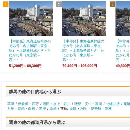
【中部発】東海道新幹線の
【中部発】東海道新幹線の
【中部発
ぞみ号（名古屋駅⇔東京
ぞみ号（名古屋駅⇔東京
ぞみ号（
駅）＋上越新幹線とき・た
駅）＋上越新幹線とき・た
駅）＋上
にがわ号（東京駅⇔
にがわ号（東京駅⇔
にがわ号
高・・・
高・・・
高・・・
51,200円～69,300円
70,400円～106,000円
49,800
群馬の他の目的地から選ぶ
草津
/
伊香保・四万
/
沼田・水上・谷川
/
磯部・安中・富岡
/
北軽井沢
/
尾
万座・嬬恋・白根
/
老神
/
高崎
/
前橋/
薬師
/
桐生・伊勢崎・館林
関東の他の都道府県から選ぶ