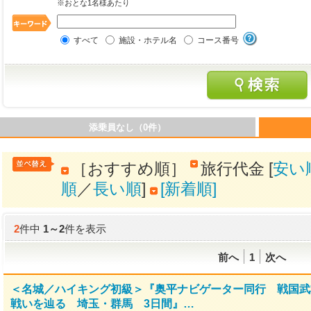
※おとな1名様あたり
すべて
施設・ホテル名
コース番号
添乗員なし（0件）
［おすすめ順］
旅行代金 [
安い
順
／
長い順
]
[新着順]
2
件中
1
～
2
件を表示
前へ
1
次へ
＜名城／ハイキング初級＞『奥平ナビゲーター同行 戦国武
戦いを辿る 埼玉・群馬 3日間』…