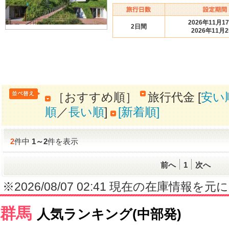
2026年11月1
2日間
2026年11月
［おすすめ順］
旅行代金 [
安い
順
／
長い順
]
[新着順]
2
件中
1
～
2
件を表示
前へ
1
次へ
※2026/08/07 02:41 現在の在庫情
群馬
人気ランキング(中部発)