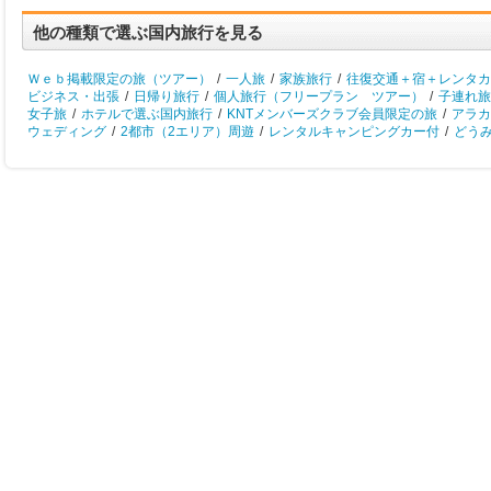
他の種類で選ぶ国内旅行を見る
Ｗｅｂ掲載限定の旅（ツアー）
/
一人旅
/
家族旅行
/
往復交通＋宿＋レンタカ
ビジネス・出張
/
日帰り旅行
/
個人旅行（フリープラン ツアー）
/
子連れ旅
女子旅
/
ホテルで選ぶ国内旅行
/
KNTメンバーズクラブ会員限定の旅
/
アラカ
ウェディング
/
2都市（2エリア）周遊
/
レンタルキャンピングカー付
/
どう