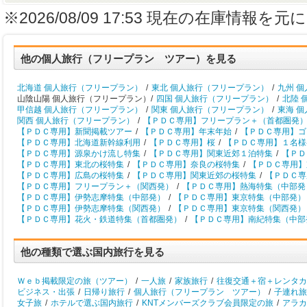
※2026/08/09 17:53 現在の在庫情
他の個人旅行（フリープラン ツアー）を見る
北海道 個人旅行（フリープラン）
/
東北 個人旅行（フリープラン）
/
九州 
山陰山陽 個人旅行（フリープラン）/
四国 個人旅行（フリープラン）
/
北陸 
甲信越 個人旅行（フリープラン）
/
関東 個人旅行（フリープラン）
/
東海 
関西 個人旅行（フリープラン）
/
【ＰＤＣ専用】フリープラン＋（首都圏発
【ＰＤＣ専用】新聞掲載ツアー
/
【ＰＤＣ専用】年末年始
/
【ＰＤＣ専用】ゴ
【ＰＤＣ専用】北海道新幹線利用
/
【ＰＤＣ専用】桜
/
【ＰＤＣ専用】１名様
【ＰＤＣ専用】源泉かけ流し特集
/
【ＰＤＣ専用】関東近郊１泊特集
/
【ＰＤ
【ＰＤＣ専用】東北の桜特集
/
【ＰＤＣ専用】奈良の桜特集
/
【ＰＤＣ専用】
【ＰＤＣ専用】広島の桜特集
/
【ＰＤＣ専用】関東近郊の桜特集
/
【ＰＤＣ専
【ＰＤＣ専用】フリープラン＋（関西発）
/
【ＰＤＣ専用】熱海特集（中部発
【ＰＤＣ専用】伊勢志摩特集（中部発）
/
【ＰＤＣ専用】東京特集（中部発）
【ＰＤＣ専用】伊勢志摩特集（関西発）
/
【ＰＤＣ専用】東京特集（関西発）
【ＰＤＣ専用】花火・鉄道特集（首都圏発）
/
【ＰＤＣ専用】南紀特集（中部
他の種類で選ぶ国内旅行を見る
Ｗｅｂ掲載限定の旅（ツアー）
/
一人旅
/
家族旅行
/
往復交通＋宿＋レンタカ
ビジネス・出張
/
日帰り旅行
/
個人旅行（フリープラン ツアー）
/
子連れ旅
女子旅
/
ホテルで選ぶ国内旅行
/
KNTメンバーズクラブ会員限定の旅
/
アラカ