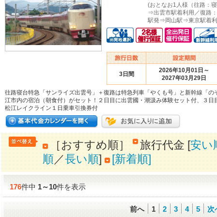
(おとなお1人様（往路：
⇒出雲市駅着利用／復路
駅発⇒岡山駅⇒東京駅着利
2026年10月01日～
3日間
2027年03月29日
往路寝台特急「サンライズ出雲号」＋復路は特急列車「やくも号」と新幹線「の
江市内の宿泊（朝食付）がセット！２日目に出雲國・潮汲み体験セット付、３日
松江レイクライン１日乗車引換券付
［おすすめ順］
旅行代金 [
安い
順
／
長い順
]
[新着順]
176
件中
1
～
10
件を表示
前へ
1
2
3
4
5
次