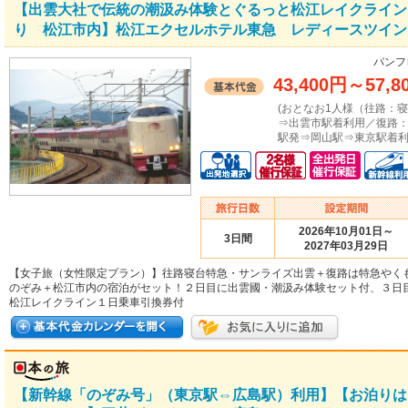
【出雲大社で伝統の潮汲み体験とぐるっと松江レイクライン
り 松江市内】松江エクセルホテル東急 レディースツイン
パンフ
43,400円
～
57,8
(おとなお1人様（往路：
⇒出雲市駅着利用／復路
駅発⇒岡山駅⇒東京駅着利
2026年10月01日～
3日間
2027年03月29日
【女子旅（女性限定プラン）】往路寝台特急・サンライズ出雲＋復路は特急やく
のぞみ＋松江市内の宿泊がセット！２日目に出雲國・潮汲み体験セット付、３日
松江レイクライン１日乗車引換券付
【新幹線「のぞみ号」（東京駅⇔広島駅）利用】【お泊りは