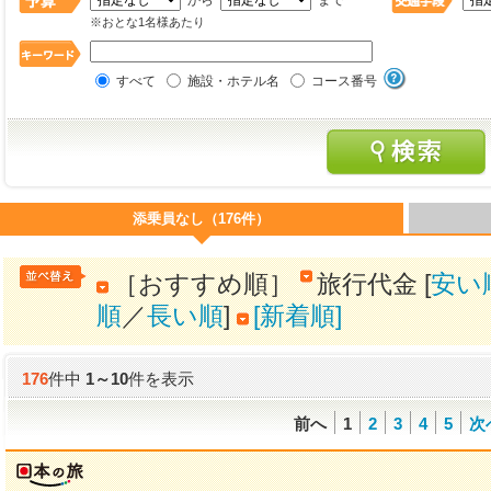
から
まで
※おとな1名様あたり
すべて
施設・ホテル名
コース番号
添乗員なし（176件）
［おすすめ順］
旅行代金 [
安い
順
／
長い順
]
[新着順]
176
件中
1
～
10
件を表示
前へ
1
2
3
4
5
次