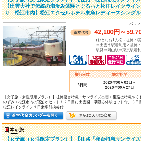
【出雲大社で伝統の潮汲み体験とぐるっと松江レイクライン
り 松江市内】松江エクセルホテル東急レディースシングル
パンフ
42,100円
～
59,7
(おとなお1人様（往路：
⇒出雲市駅着利用／復路
駅発⇒岡山駅⇒東京駅着利
2026年06月02日～
3日間
2026年09月27日
【女子旅（女性限定プラン）】往路寝台特急・サンライズ出雲＋復路は特急やく
のぞみ＋松江市内の宿泊がセット！２日目に出雲國・潮汲み体験セット付、３日
松江レイクライン１日乗車引換券付
【女子旅（女性限定プラン）】【往路「寝台特急サンライズ