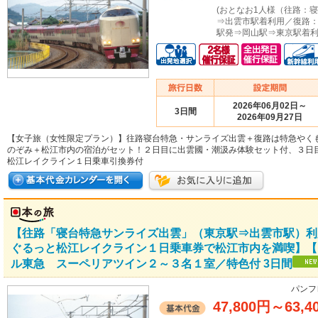
(おとなお1人様（往路：
⇒出雲市駅着利用／復路
駅発⇒岡山駅⇒東京駅着利
2026年06月02日～
3日間
2026年09月27日
【女子旅（女性限定プラン）】往路寝台特急・サンライズ出雲＋復路は特急やく
のぞみ＋松江市内の宿泊がセット！２日目に出雲國・潮汲み体験セット付、３日
松江レイクライン１日乗車引換券付
【往路「寝台特急サンライズ出雲」（東京駅⇒出雲市駅）利
ぐるっと松江レイクライン１日乗車券で松江市内を満喫】【
ル東急 スーペリアツイン２～３名１室／特色付 3日間
パンフ
47,800円
～
63,4