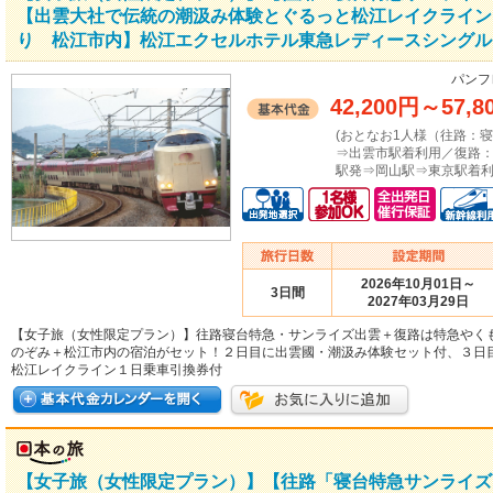
【出雲大社で伝統の潮汲み体験とぐるっと松江レイクライン
り 松江市内】松江エクセルホテル東急レディースシングル
パンフ
42,200円
～
57,8
(おとなお1人様（往路：
⇒出雲市駅着利用／復路
駅発⇒岡山駅⇒東京駅着利
2026年10月01日～
3日間
2027年03月29日
【女子旅（女性限定プラン）】往路寝台特急・サンライズ出雲＋復路は特急やく
のぞみ＋松江市内の宿泊がセット！２日目に出雲國・潮汲み体験セット付、３日
松江レイクライン１日乗車引換券付
【女子旅（女性限定プラン）】【往路「寝台特急サンライズ