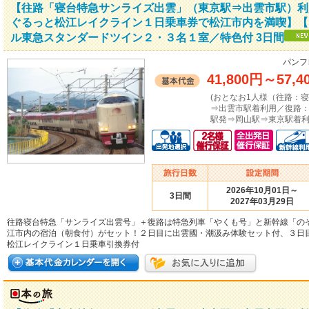
【往路「寝台特急サンライズ出雲」（東京駅⇒出雲市駅）利
ぐるっと松江レイクライン１日乗車券で松江市内を満喫】【
ル東急スタンダードツイン２・３名１室／特色付 3日間
パンフ
41,800円
～
57,4
(おとなお1人様（往路：
⇒出雲市駅着利用／復路
駅発⇒岡山駅⇒東京駅着利
2026年10月01日～
3日間
2027年03月29日
往路寝台特急「サンライズ出雲号」＋復路は特急列車「やくも号」と新幹線「の
江市内の宿泊（朝食付）がセット！２日目に出雲國・潮汲み体験セット付、３日
松江レイクライン１日乗車引換券付