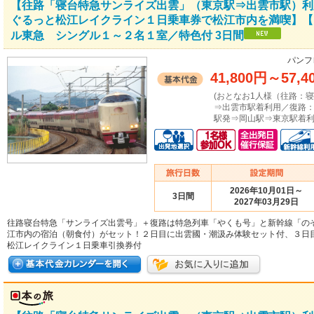
【往路「寝台特急サンライズ出雲」（東京駅⇒出雲市駅）利
ぐるっと松江レイクライン１日乗車券で松江市内を満喫】【
ル東急 シングル１～２名１室／特色付 3日間
パンフ
41,800円
～
57,4
(おとなお1人様（往路：
⇒出雲市駅着利用／復路
駅発⇒岡山駅⇒東京駅着利
2026年10月01日～
3日間
2027年03月29日
往路寝台特急「サンライズ出雲号」＋復路は特急列車「やくも号」と新幹線「の
江市内の宿泊（朝食付）がセット！２日目に出雲國・潮汲み体験セット付、３日
松江レイクライン１日乗車引換券付