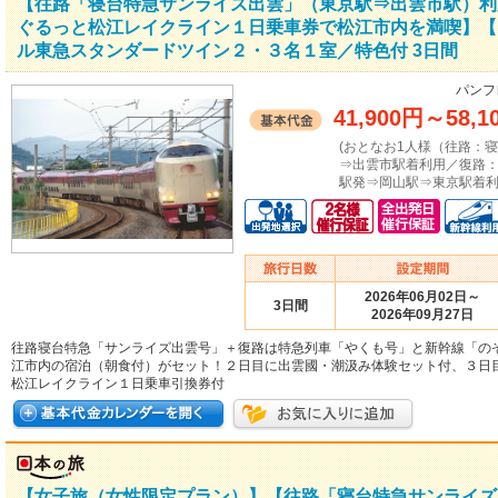
【往路「寝台特急サンライズ出雲」（東京駅⇒出雲市駅）利
ぐるっと松江レイクライン１日乗車券で松江市内を満喫】【
ル東急スタンダードツイン２・３名１室／特色付 3日間
パンフ
41,900円
～
58,1
(おとなお1人様（往路：
⇒出雲市駅着利用／復路
駅発⇒岡山駅⇒東京駅着利
2026年06月02日～
3日間
2026年09月27日
往路寝台特急「サンライズ出雲号」＋復路は特急列車「やくも号」と新幹線「の
江市内の宿泊（朝食付）がセット！２日目に出雲國・潮汲み体験セット付、３日
松江レイクライン１日乗車引換券付
【女子旅（女性限定プラン）】【往路「寝台特急サンライズ