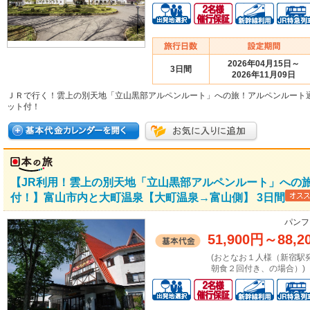
2026年04月15日～
3日間
2026年11月09日
ＪＲで行く！雲上の別天地「立山黒部アルペンルート」への旅！アルペンルート
ット付！
【JR利用！雲上の別天地「立山黒部アルペンルート」への
付！】富山市内と大町温泉【大町温泉→富山側】 3日間
パンフ
51,900円
～
88,2
(おとなお１人様（新宿駅
朝食２回付き、の場合）)