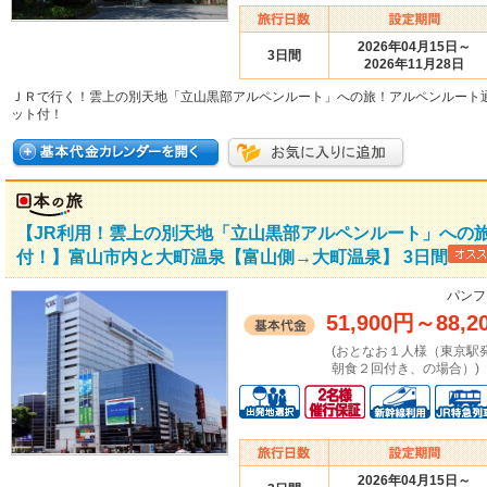
2026年04月15日～
3日間
2026年11月28日
ＪＲで行く！雲上の別天地「立山黒部アルペンルート」への旅！アルペンルート
ット付！
【JR利用！雲上の別天地「立山黒部アルペンルート」への
付！】富山市内と大町温泉【富山側→大町温泉】 3日間
パンフ
51,900円
～
88,2
(おとなお１人様（東京駅
朝食２回付き、の場合）)
2026年04月15日～