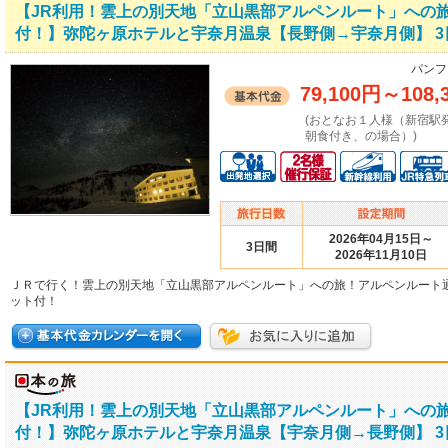
【JR利用！雲上の別天地「立山黒部アルペンルート」への
付！】弥陀ヶ原ホテルと宇奈月温泉【長野側→宇奈月側】 3
パンフ
79,100円
～
108,
(おとなお１人様（新宿駅
朝食付き、の場合）)
2026年04月15日～
3日間
2026年11月10日
ＪＲで行く！雲上の別天地「立山黒部アルペンルート」への旅！アルペンルート
ット付！
【JR利用！雲上の別天地「立山黒部アルペンルート」への
付！】弥陀ヶ原ホテルと宇奈月温泉【宇奈月側→長野側】 3