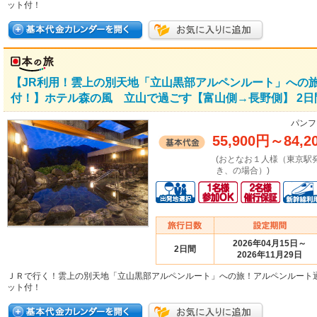
ット付！
【JR利用！雲上の別天地「立山黒部アルペンルート」への
付！】ホテル森の風 立山で過ごす【富山側→長野側】 2日
パンフ
55,900円
～
84,2
(おとなお１人様（東京駅
き、の場合）)
2026年04月15日～
2日間
2026年11月29日
ＪＲで行く！雲上の別天地「立山黒部アルペンルート」への旅！アルペンルート
ット付！