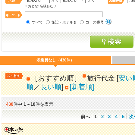
から
まで
※おとな1名様あたり
すべて
施設・ホテル名
コース番号
添乗員なし（430件）
［おすすめ順］
旅行代金 [
安い
順
／
長い順
]
[新着順]
430
件中
1
～
10
件を表示
前へ
1
2
3
4
5
次