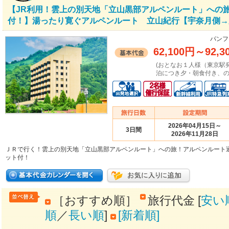
【JR利用！雲上の別天地「立山黒部アルペンルート」への
付！】湯ったり寛ぐアルペンルート 立山紀行【宇奈月側→
パンフ
62,100円
～
92,3
(おとなお１人様（東京駅
泊につき夕・朝食付き、の
2026年04月15日～
3日間
2026年11月28日
ＪＲで行く！雲上の別天地「立山黒部アルペンルート」への旅！アルペンルート
ット付！
［おすすめ順］
旅行代金 [
安い
順
／
長い順
]
[新着順]