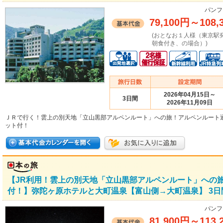
パンフ
79,100円
～
108,
(おとなお１人様（東京駅
朝食付き、の場合）)
2026年04月15日～
3日間
2026年11月09日
ＪＲで行く！雲上の別天地「立山黒部アルペンルート」への旅！アルペンルート
ット付！
【JR利用！雲上の別天地「立山黒部アルペンルート」への
付！】弥陀ヶ原ホテルと大町温泉【富山側→大町温泉】 3日
パンフ
81,900円
～
113,