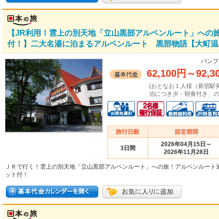
【JR利用！雲上の別天地「立山黒部アルペンルート」への
付！】二大名湯に泊まるアルペンルート 黒部物語【大町温
パンフ
62,100円
～
92,3
(おとなお１人様（新宿駅
泊につき夕・朝食付き、の
2026年04月15日～
3日間
2026年11月28日
ＪＲで行く！雲上の別天地「立山黒部アルペンルート」への旅！アルペンルート
ット付！