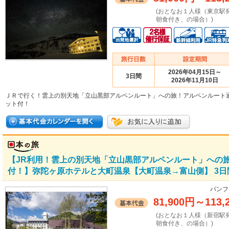
(おとなお１人様（東京駅
朝食付き、の場合）)
2026年04月15日～
3日間
2026年11月10日
ＪＲで行く！雲上の別天地「立山黒部アルペンルート」への旅！アルペンルート
ット付！
【JR利用！雲上の別天地「立山黒部アルペンルート」への
付！】弥陀ヶ原ホテルと大町温泉【大町温泉→富山側】 3日
パンフ
81,900円
～
113,
(おとなお１人様（新宿駅
朝食付き、の場合）)