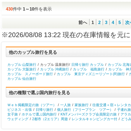
430
件中
1
～
10
件を表示
前へ
1
2
3
4
5
次
※2026/08/08 13:22 現在の在庫情
他のカップル旅行を見る
カップル 山梨旅行
/
カップル 温泉旅行/
日帰り旅行 カップル
/
カップル 北海
カップル 大阪旅行
/
カップル 沖縄旅行
/
カップル 福島旅行
/
カップル 神
カップル スノーボード旅行
/
カップル 東京ディズニーリゾート(R)旅行
/
カップル 仙台旅行
他の種類で選ぶ国内旅行を見る
Ｗｅｂ掲載限定の旅（ツアー）
/
一人旅
/
家族旅行
/
往復交通＋宿＋レンタカ
ビジネス・出張
/
日帰り旅行
/
個人旅行（フリープラン ツアー）
/
子連れ旅
女子旅
/
ホテルで選ぶ国内旅行
/
KNTメンバーズクラブ会員限定の旅
/
アラカ
ウェディング
/
2都市（2エリア）周遊
/
レンタルキャンピングカー付
/
どう