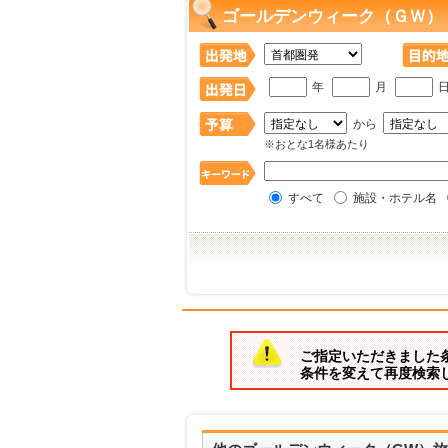
ゴールデンウィーク（ＧＷ）
年
月
から
※おとな1名様あたり
すべて
施設・ホテル名
ご指定いただきました
条件を変えて再度検索