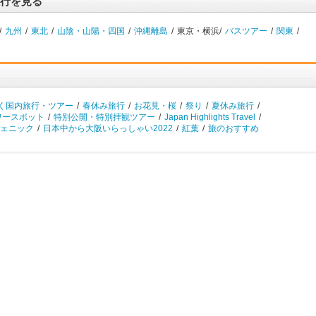
旅行を見る
/
九州
/
東北
/
山陰・山陽・四国
/
沖縄離島
/
東京・横浜/
バスツアー
/
関東
/
く国内旅行・ツアー
/
春休み旅行
/
お花見・桜
/
祭り
/
夏休み旅行
/
ワースポット
/
特別公開・特別拝観ツアー
/
Japan Highlights Travel
/
ェニック
/
日本中から大阪いらっしゃい2022
/
紅葉
/
旅のおすすめ