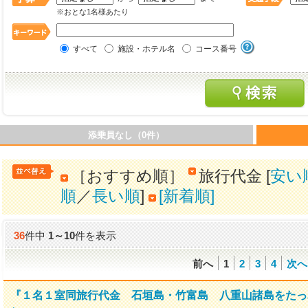
※おとな1名様あたり
すべて
施設・ホテル名
コース番号
添乗員なし（0件）
［おすすめ順］
旅行代金 [
安い
順
／
長い順
]
[新着順]
36
件中
1
～
10
件を表示
前へ
1
2
3
4
次へ
『１名１室同旅行代金 石垣島・竹富島 八重山諸島をたっぷ