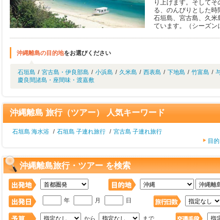
り上げます。そしてそ
る、のんびりとした時
石垣島、宮古島、久米
ています。（シーズン
沖縄離島の目的地
をお選びください
石垣島
/
宮古島・伊良部島
/
小浜島
/
久米島
/
西表島
/
下地島
/
竹富島
/
慶良間諸島・座間味・渡嘉敷
沖縄離島 旅行（ツアー） 人気キーワード
石垣島 海水浴
/
石垣島 子連れ旅行
/
宮古島 子連れ旅行
目的
沖縄離島旅行・ツアー を検索
年
月
日
から
まで