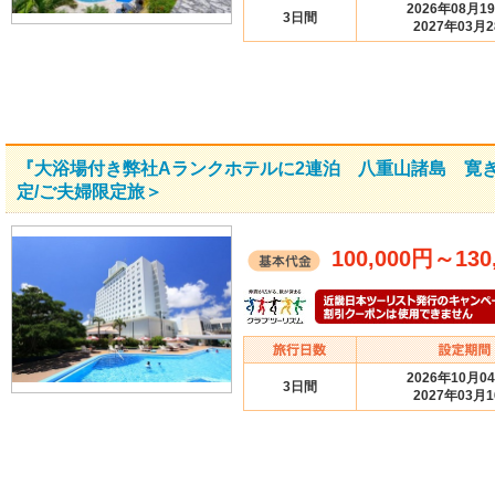
2026年08月1
3日間
2027年03月
『大浴場付き弊社Aランクホテルに2連泊 八重山諸島 寛ぎ
定/ご夫婦限定旅＞
100,000円
～
130
2026年10月0
3日間
2027年03月