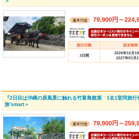
＞
79,900円
～
224,
2026年10月1
3日間
2027年03月
『2日目は沖縄の原風景に触れる竹富島散策 1名1室同旅
旅’smart＞
79,900円
～
259,