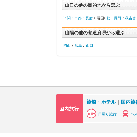
山口の他の目的地から選ぶ
下関・宇部・長府
/
岩国/
萩・長門
/
秋吉台
山陽の他の都道府県から選ぶ
岡山
/
広島
/
山口
旅館・ホテル
｜
国内旅
日帰り旅行
バ