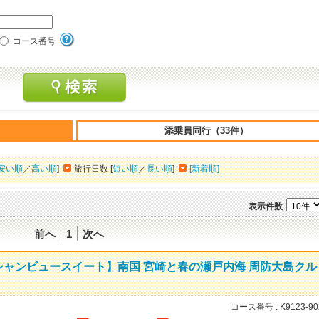
コース番号
添乗員同行（33件）
安い順
／
高い順
]
旅行日数 [
短い順
／
長い順
]
[新着順]
表示件数
前へ
1
次へ
ャンビュースイート】南国 宮崎と春の瀬戸内海 周防大島クル
コース番号 :
K9123-90