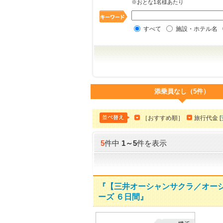
※おとな1名様あたり
すべて
施設・ホテル名
添乗員なし（5件）
［おすすめ順］
旅行代金 [
5
件中
1
～
5
件を表示
『【三井オーシャンサクラ／オーシ
ーズ ６日間』