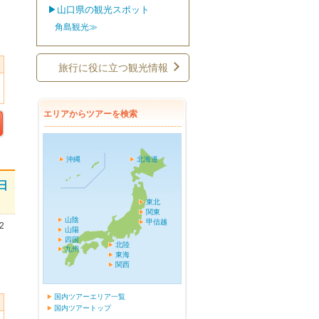
▶山口県の観光スポット
角島観光≫
旅行に役に立つ観光情報
エリアからツアーを検索
沖縄
北海道
日
東北
関東
山陰
甲信越
2
山陽
四国
北陸
九州
東海
関西
国内ツアーエリア一覧
国内ツアートップ