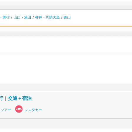
・美祢
/
山口・湯田
/
柳井・周防大島
/
徳山
行
｜
交通＋宿泊
スツアー
レンタカー