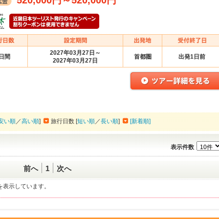
520,000円
～
520,000円
2027年03月27日～
6日間
首都圏
出発1日前
2027年03月27日
安い順
／
高い順
]
旅行日数 [
短い順
／
長い順
]
[新着順]
表示件数
前へ
1
次へ
一覧を表示しています。