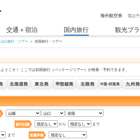
海外航空券
電話予
交通＋宿泊
国内旅行
観光プラ
山口旅行・ツアー
＞
岩国旅行・ツアー
へようこそ！ ここでは岩国旅行（パッケージツアー）が検索・予約できます。
日
から
まで
まで