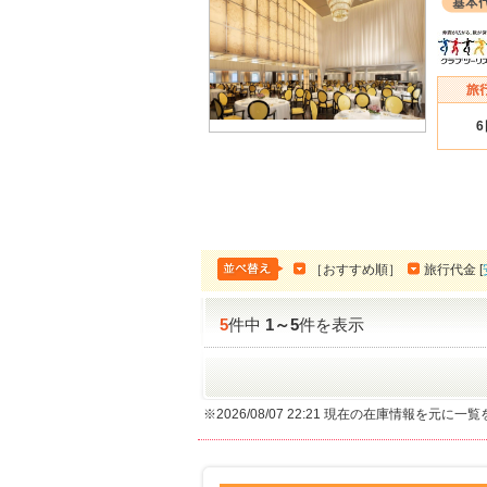
［おすすめ順］
旅行代金 [
5
件中
1
～
5
件を表示
※2026/08/07 22:21 現在の在庫情報を元に