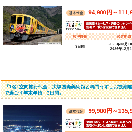
94,900円
～
111,
2026年08月1
3日間
2026年12月
『1名1室同旅行代金 大塚国際美術館と鳴門うずしお観潮
で過ごす年末年始 3日間』
99,900円
～
135,