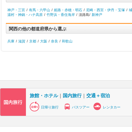
神戸・三宮
/
有馬・六甲山
/
姫路・赤穂・明石
/
尼崎・西宮・伊丹・宝塚
/
湯村・神鍋・ハチ高原
/
竹野浜・香住海岸
/
淡路島/
新神戸
関西の他の都道府県から選ぶ
兵庫
/
滋賀
/
京都
/
大阪
/
奈良
/
和歌山
旅館・ホテル
｜
国内旅行
｜
交通＋宿泊
日帰り旅行
バスツアー
レンタカー