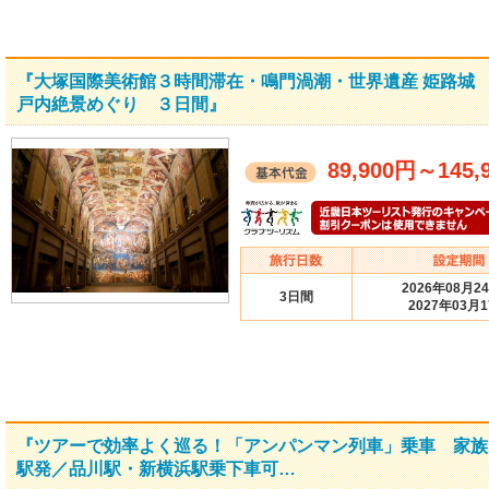
『大塚国際美術館３時間滞在・鳴門渦潮・世界遺産 姫路城
戸内絶景めぐり ３日間』
89,900円
～
145,
2026年08月2
3日間
2027年03月
『ツアーで効率よく巡る！「アンパンマン列車」乗車 家族
駅発／品川駅・新横浜駅乗下車可…