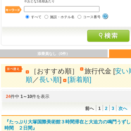
※おとな1名様あたり
すべて
施設・ホテル名
コース番号
添乗員なし（0件）
［おすすめ順］
旅行代金 [
安い
順
／
長い順
]
[新着順]
24
件中
1
～
10
件を表示
前へ
1
2
3
次へ
『たっぷり大塚国際美術館３時間滞在と大迫力の鳴門うずし
時間 ２日間』