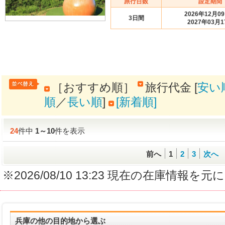
2026年12月0
3日間
2027年03月1
［おすすめ順］
旅行代金 [
安い
順
／
長い順
]
[新着順]
24
件中
1
～
10
件を表示
前へ
1
2
3
次へ
※2026/08/10 13:23 現在の在庫情
兵庫の他の目的地から選ぶ