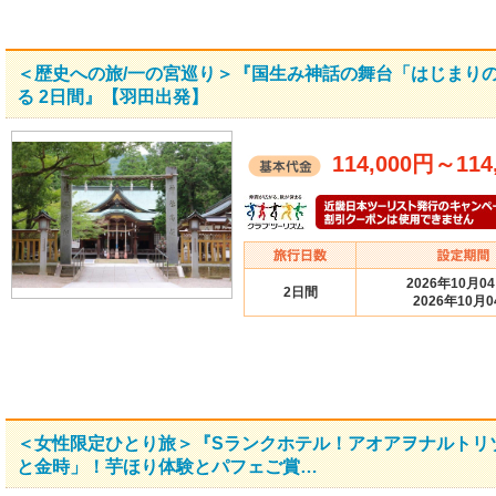
＜歴史への旅/一の宮巡り＞『国生み神話の舞台「はじまり
る 2日間』【羽田出発】
114,000円
～
114
2026年10月0
2日間
2026年10月0
＜女性限定ひとり旅＞『Sランクホテル！アオアヲナルトリ
と金時」！芋ほり体験とパフェご賞…