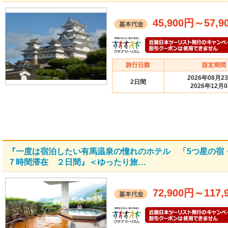
45,900円
～
57,9
2026年08月2
2日間
2026年12月
『一度は宿泊したい有馬温泉の憧れのホテル 「5つ星の宿
７時間滞在 ２日間』＜ゆったり旅…
72,900円
～
117,