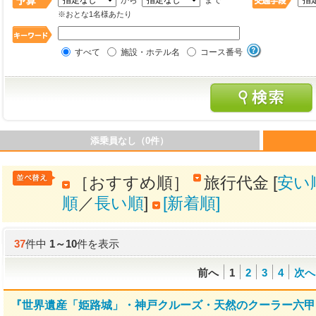
から
まで
※おとな1名様あたり
すべて
施設・ホテル名
コース番号
添乗員なし（0件）
［おすすめ順］
旅行代金 [
安い
順
／
長い順
]
[新着順]
37
件中
1
～
10
件を表示
前へ
1
2
3
4
次へ
『世界遺産「姫路城」・神戸クルーズ・天然のクーラー六