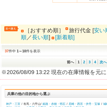
［おすすめ順］
旅行代金 [
安い
順
／
長い順
]
[新着順]
37
件中
1
～
10
件を表示
前へ
1
2
3
4
次へ
※2026/08/09 13:22 現在の在庫情
兵庫の他の目的地から選ぶ
神戸・三宮
/
有馬・六甲山/
姫路・赤穂・明石
/
尼崎・西宮・伊丹・宝塚
/
城