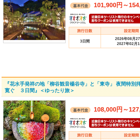
101,900円
～
154
2026年08月2
3日間
2027年02月
『花水手発祥の地「柳谷観音楊谷寺」と「東寺」 夜間特別拝
寛ぐ ３日間』＜ゆったり旅＞
108,000円
～
127