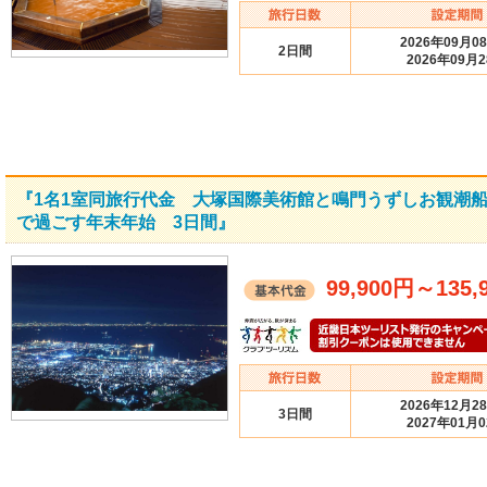
2026年09月0
2日間
2026年09月
『1名1室同旅行代金 大塚国際美術館と鳴門うずしお観潮
で過ごす年末年始 3日間』
99,900円
～
135,
2026年12月2
3日間
2027年01月