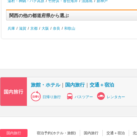
湯村・神鍋・ハチ高原
/
竹野浜・香住海岸
/
淡路島
/
新神戸
関西の他の都道府県から選ぶ
兵庫
/
滋賀
/
京都
/
大阪
/
奈良
/
和歌山
旅館・ホテル
｜
国内旅行
｜
交通＋宿泊
日帰り旅行
バスツアー
レンタカー
国内旅行
宿泊予約(ホテル・旅館)
国内旅行
交通＋宿泊
北