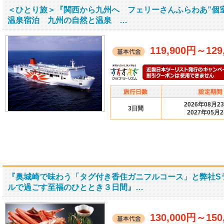
＜ひとり旅＞『関西から九州へ フェリーさんふらわあ”個
温泉宿泊 九州の自然と温泉 …
119,900円
～
129
2026年08月2
3日間
2027年05月
『奥城崎で味わう「タグ付き香住ガニフルコース」と弊社S
ルで過ごす至福のひととき３日間』…
130,000円
～
150