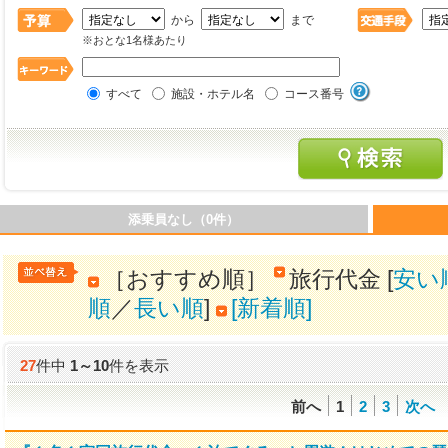
から
まで
※おとな1名様あたり
すべて
施設・ホテル名
コース番号
添乗員なし（0件）
［おすすめ順］
旅行代金 [
安い
順
／
長い順
]
[新着順]
27
件中
1
～
10
件を表示
前へ
1
2
3
次へ