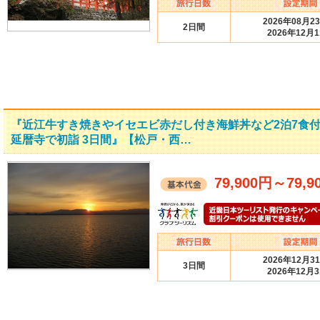
2026年08月2
2日間
2026年12月
『近江牛すき焼きやイセエビ赤だし付き海鮮丼など2泊7食付
延暦寺で初詣 3日間』【松戸・西…
79,900円
～
79,9
2026年12月3
3日間
2026年12月