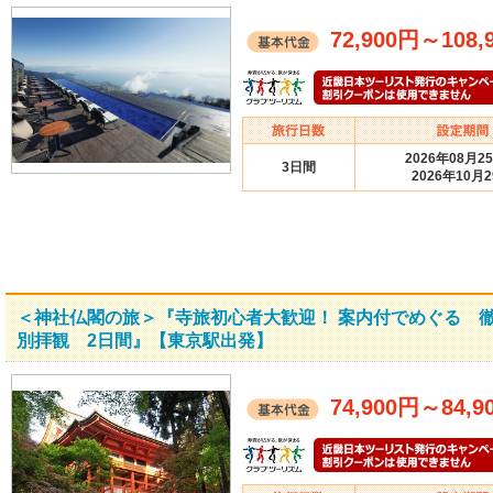
72,900円
～
108,
2026年08月2
3日間
2026年10月
＜神社仏閣の旅＞『寺旅初心者大歓迎！ 案内付でめぐる 徹
別拝観 2日間』【東京駅出発】
74,900円
～
84,9