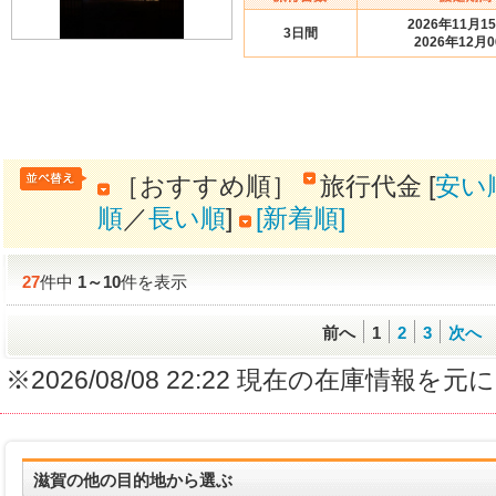
2026年11月1
3日間
2026年12月
［おすすめ順］
旅行代金 [
安い
順
／
長い順
]
[新着順]
27
件中
1
～
10
件を表示
前へ
1
2
3
次へ
※2026/08/08 22:22 現在の在庫情
滋賀の他の目的地から選ぶ