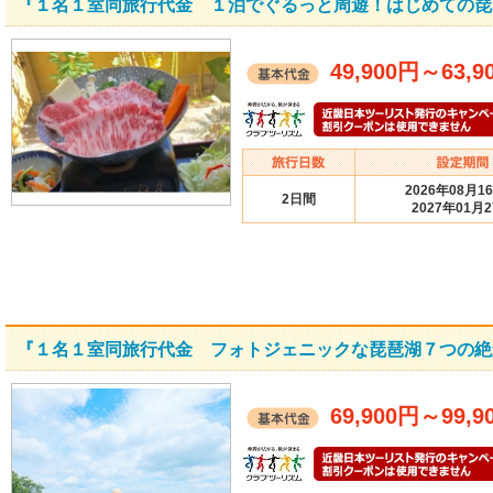
『１名１室同旅行代金 １泊でぐるっと周遊！はじめての琵
49,900円
～
63,9
2026年08月1
2日間
2027年01月
『１名１室同旅行代金 フォトジェニックな琵琶湖７つの絶
69,900円
～
99,9