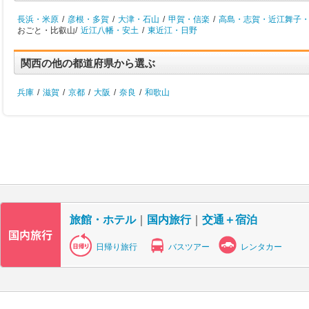
長浜・米原
/
彦根・多賀
/
大津・石山
/
甲賀・信楽
/
高島・志賀・近江舞子
おごと・比叡山/
近江八幡・安土
/
東近江・日野
関西の他の都道府県から選ぶ
兵庫
/
滋賀
/
京都
/
大阪
/
奈良
/
和歌山
旅館・ホテル
｜
国内旅行
｜
交通＋宿泊
日帰り旅行
バスツアー
レンタカー