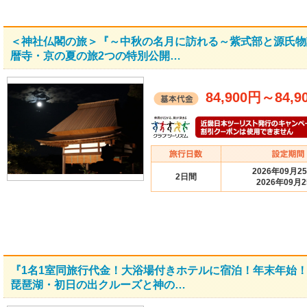
＜神社仏閣の旅＞『～中秋の名月に訪れる～紫式部と源氏物
暦寺・京の夏の旅2つの特別公開…
84,900円
～
84,9
2026年09月2
2日間
2026年09月
『1名1室同旅行代金！大浴場付きホテルに宿泊！年末年始
琵琶湖・初日の出クルーズと神の…