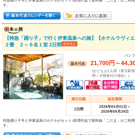
特急踊り子号と伊東温泉のホテルがセット♪割増代金で新幹線「こだま」がご利
す。
【特急「踊り子」で行く伊東温泉への旅】【ホテルラヴィエ
２畳 ２～６名１室 2日間
パンフ
21,700円
～
44,3
(おとなお1人様（東京駅
用／夕朝食付の場合）)
2026年04月01日～
2日間
2026年09月29日
特急踊り子号と伊東温泉のホテルがセット♪割増代金で新幹線「こだま」がご利
す。