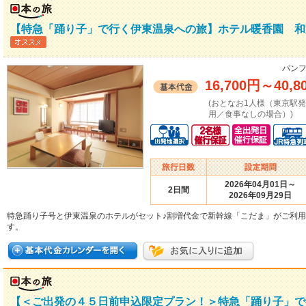
【特急「踊り子」で行く伊東温泉への旅】ホテル暖香園 和
パンフ
16,700円
～
40,8
(おとなお1人様（東京駅
用／食事なしの場合）)
2026年04月01日～
2日間
2026年09月29日
特急踊り子号と伊東温泉のホテルがセット♪割増代金で新幹線「こだま」がご利
す。
【＜ご出発の４５日前申込限定プラン！＞特急「踊り子」で