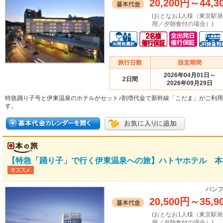
20,200円
～
44,3
(おとなお1人様（東京駅
用／夕朝食付の場合）)
2026年04月01日～
2日間
2026年09月29日
特急踊り子号と伊東温泉のホテルがセット♪割増代金で新幹線「こだま」がご利
す。
【特急「踊り子」で行く伊東温泉への旅】ハトヤホテル 本
パンフ
20,500円
～
35,9
(おとなお1人様（東京駅
用／夕朝食付の場合）)