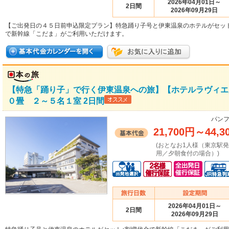
2026年04月01日～
2日間
2026年09月29日
【ご出発日の４５日前申込限定プラン】特急踊り子号と伊東温泉のホテルがセッ
で新幹線「こだま」がご利用いただけます。
【特急「踊り子」で行く伊東温泉への旅】【ホテルラヴィエ
０畳 ２～５名１室 2日間
パンフ
21,700円
～
44,3
(おとなお1人様（東京駅
用／夕朝食付の場合）)
2026年04月01日～
2日間
2026年09月29日