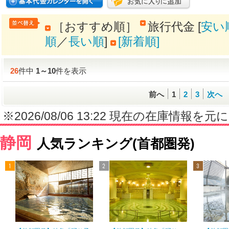
［おすすめ順］
旅行代金 [
安い
順
／
長い順
]
[新着順]
26
件中
1
～
10
件を表示
前へ
1
2
3
次へ
※2026/08/06 13:22 現在の在庫情
静岡
人気ランキング(首都圏発)