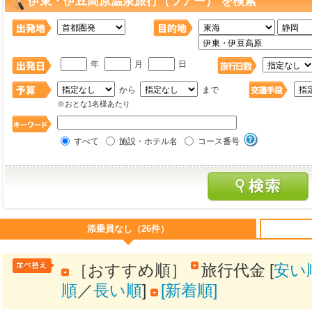
伊東・伊豆高原温泉旅行（ツアー） を検索
年
月
日
から
まで
※おとな1名様あたり
すべて
施設・ホテル名
コース番号
添乗員なし（26件）
［おすすめ順］
旅行代金 [
安い
順
／
長い順
]
[新着順]