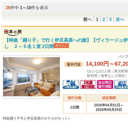
26
件中
1
～
10
件を表示
前へ
1
2
3
次へ
【特急「踊り子」で行く伊豆高原への旅】【ヴィラージュ伊
し ２～５名１室 2日間
パンフ
14,100円
～
67,2
(おとなお1人様（東京駅
駅利用／食事なしの場合）
2026年04月01日～
2日間
2026年09月29日
特急踊り子号と伊豆高原のホテルがセット♪