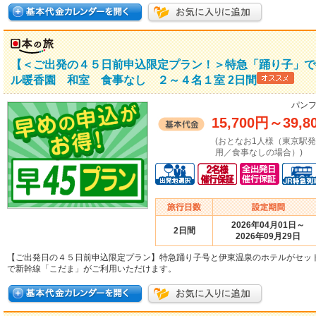
【＜ご出発の４５日前申込限定プラン！＞特急「踊り子」で
ル暖香園 和室 食事なし ２～４名１室 2日間
パンフ
15,700円
～
39,8
(おとなお1人様（東京駅
用／食事なしの場合）)
2026年04月01日～
2日間
2026年09月29日
【ご出発日の４５日前申込限定プラン】特急踊り子号と伊東温泉のホテルがセッ
で新幹線「こだま」がご利用いただけます。