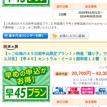
2026年04月01日～
2日間
2026年09月29日
【ご出発日の４５日前申込限定プラン】特急踊り子号と伊東温泉のホテルがセッ
で新幹線「こだま」がご利用いただけます。
【＜ご出発の４５日前申込限定プラン！＞特急「踊り子」で
エ川良】【早４５】セントラル・イースト館和室１２畳 ２
パンフ
20,700円
～
43,3
(おとなお1人様（東京駅
用／夕朝食付の場合）)