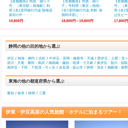
【首都圏発】特急「踊り子
【首都圏発】特急「踊り
【首都圏
号」（東京駅⇔熱海駅）利
子」号利用（東京⇔熱海）
号」（東
用 1名1室同旅行代金 熱海温
1名1室同旅行代金 本館･海
用 1名
泉街の中・・・
側和洋室に・・・
は生ビー
19,800円
18,800円～19,800円
17,800
静岡の他の目的地から選ぶ
伊豆
/
熱海・網代
/
浜松
/
中伊豆・長岡・修善寺・天城
/
西伊豆・土肥・堂
掛川・天竜・磐田・島田
/
御前崎・藤枝・焼津・寸又峡
/
東伊豆・熱川・稲取
南伊豆・下田・下賀茂・弓ヶ浜
/
浜名湖・舘山寺
/
静岡・清水
/
御殿場・裾野
東海の他の都道府県から選ぶ
愛知
/
岐阜
/
静岡
/
三重
伊東・伊豆高原の人気旅館・ホテルに泊まるツアー！