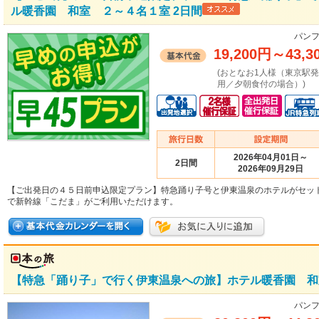
ル暖香園 和室 ２～４名１室 2日間
パンフ
19,200円
～
43,3
(おとなお1人様（東京駅
用／夕朝食付の場合）)
2026年04月01日～
2日間
2026年09月29日
【ご出発日の４５日前申込限定プラン】特急踊り子号と伊東温泉のホテルがセッ
で新幹線「こだま」がご利用いただけます。
【特急「踊り子」で行く伊東温泉への旅】ホテル暖香園 和
パンフ