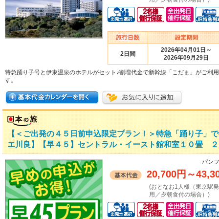
2026年04月01日～
2日間
2026年09月29日
特急踊り子号と伊東温泉のホテルがセット♪割増代金で新幹線「こだま」がご利
す。
【＜ご出発の４５日前申込限定プラン！＞特急「踊り子」で
エ川良】【早４５】セントラル・イースト館和室１０畳 ２
パンフ
20,700円
～
43,3
(おとなお1人様（東京駅
用／夕朝食付の場合）)