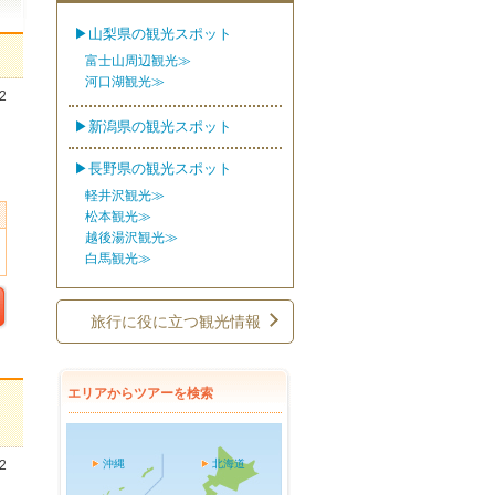
▶山梨県の観光スポット
】
富士山周辺観光≫
河口湖観光≫
2
▶新潟県の観光スポット
▶長野県の観光スポット
軽井沢観光≫
松本観光≫
越後湯沢観光≫
白馬観光≫
旅行に役に立つ観光情報
エリアからツアーを検索
地
2
沖縄
北海道