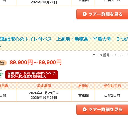
2日間
首都圏
出発1日前
2026年10月28日
移動は安心のトイレ付バス 上高地・新穂高・平湯大滝 ３つ
…
コース番号 :
FX085-90
89,900円
～
89,900円
2026年10月29日～
2日間
首都圏
出発1日前
2026年10月29日