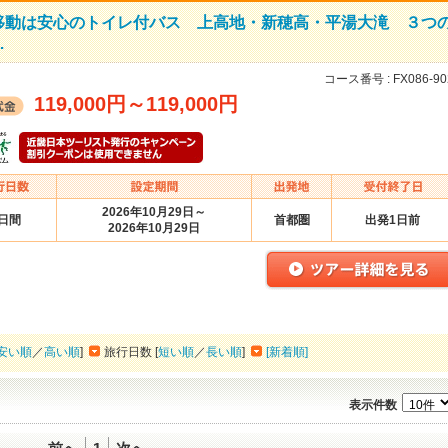
移動は安心のトイレ付バス 上高地・新穂高・平湯大滝 ３つ
…
コース番号 :
FX086-90
119,000円
～
119,000円
2026年10月29日～
2日間
首都圏
出発1日前
2026年10月29日
安い順
／
高い順
]
旅行日数 [
短い順
／
長い順
]
[新着順]
表示件数