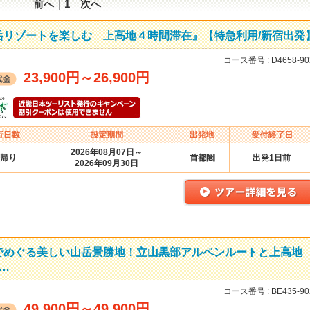
前へ
1
次へ
岳リゾートを楽しむ 上高地４時間滞在』【特急利用/新宿出発
コース番号 :
D4658-90
23,900円
～
26,900円
2026年08月07日～
帰り
首都圏
出発1日前
2026年09月30日
でめぐる美しい山岳景勝地！立山黒部アルペンルートと上高
…
コース番号 :
BE435-90
49,900円
～
49,900円