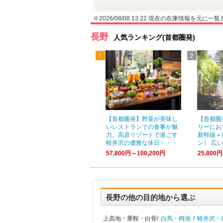
※2026/08/08 13:22 現在の在庫情報を元に
長野
人気ランキング(首都圏発)
【首都圏発】野菜が美味し
【首都圏
いレストランでの食事が魅
リーにお
力。高原リゾートで過ごす
新幹線＋
軽井沢の優雅な休日・・・
ン） 広
57,800円～100,200円
25,800
長野の他の目的地から選ぶ
上高地・乗鞍・白骨/
白馬・栂池
/
軽井沢・