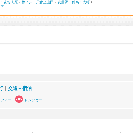
・志賀高原
/
篠ノ井・戸倉上山田
/
安曇野・穂高・大町
/
菅平
行
｜
交通＋宿泊
スツアー
レンタカー