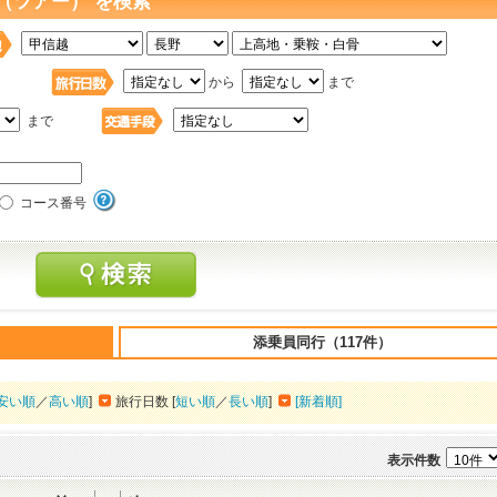
（ツアー） を検索
日
から
まで
まで
コース番号
添乗員同行（117件）
安い順
／
高い順
]
旅行日数 [
短い順
／
長い順
]
[新着順]
表示件数