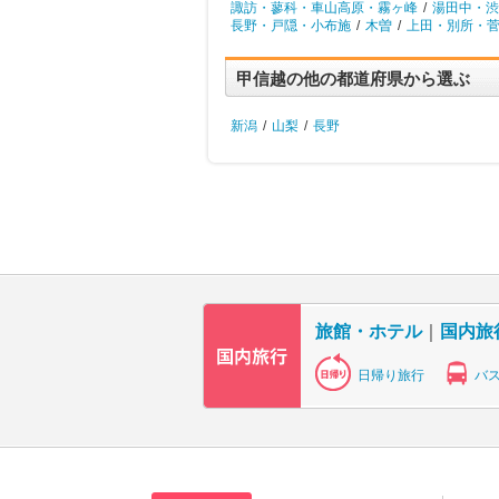
諏訪・蓼科・車山高原・霧ヶ峰
/
湯田中・渋
長野・戸隠・小布施
/
木曽
/
上田・別所・
甲信越の他の都道府県から選ぶ
新潟
/
山梨
/
長野
旅館・ホテル
｜
国内旅
日帰り旅行
バ