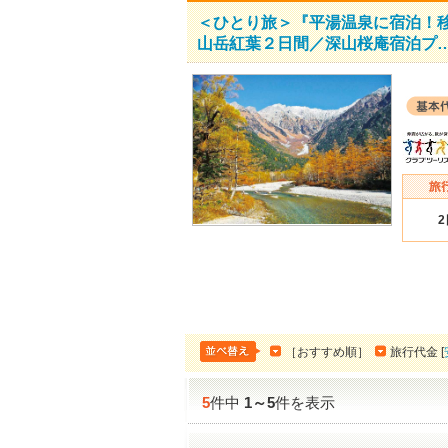
＜ひとり旅＞『平湯温泉に宿泊！
山岳紅葉２日間／深山桜庵宿泊プ
［おすすめ順］
旅行代金 [
5
件中
1
～
5
件を表示