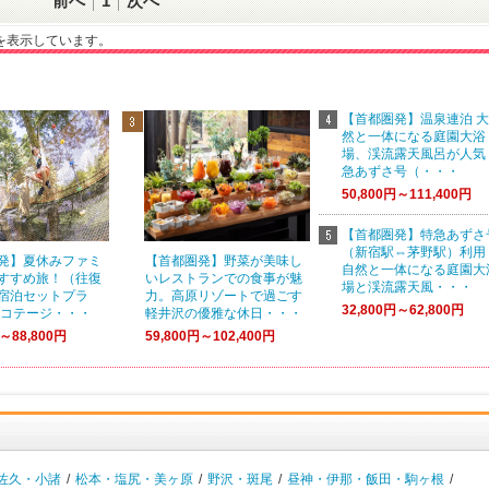
前へ
1
次へ
一覧を表示しています。
【首都圏発】温泉連泊 
然と一体になる庭園大浴
場、渓流露天風呂が人気
急あずさ号（・・・
50,800円～111,400円
【首都圏発】特急あずさ
（新宿駅⇔茅野駅）利用
発】夏休みファミ
【首都圏発】野菜が美味し
自然と一体になる庭園大
すすめ旅！（往復
いレストランでの食事が魅
場と渓流露天風・・・
宿泊セットプラ
力。高原リゾートで過ごす
32,800円～62,800円
いコテージ・・・
軽井沢の優雅な休日・・・
円～88,800円
59,800円～102,400円
佐久・小諸
/
松本・塩尻・美ヶ原
/
野沢・斑尾
/
昼神・伊那・飯田・駒ヶ根
/