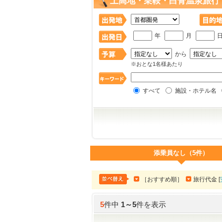
上高地・乗鞍・白骨温泉旅行
年
月
から
※おとな1名様あたり
すべて
施設・ホテル名
添乗員なし（5件）
［おすすめ順］
旅行代金 [
5
件中
1
～
5
件を表示