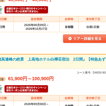
2026年08月09日～
2日間
首都圏
出発1日前
2026年10月27日
穂高連峰の絶景 上高地ホテル白樺荘宿泊 2日間』【特急あず
コース番号 :
D4650-90
61,900円
～
100,900円
2026年09月08日～