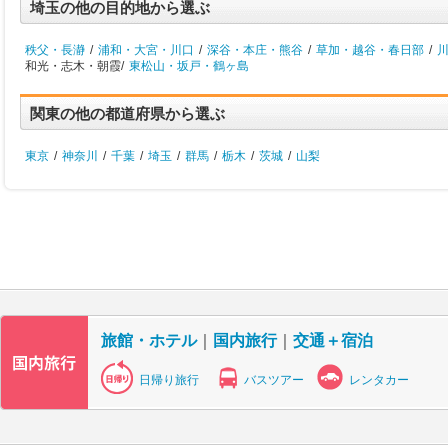
埼玉の他の目的地から選ぶ
秩父・長瀞
/
浦和・大宮・川口
/
深谷・本庄・熊谷
/
草加・越谷・春日部
/
和光・志木・朝霞/
東松山・坂戸・鶴ヶ島
関東の他の都道府県から選ぶ
東京
/
神奈川
/
千葉
/
埼玉
/
群馬
/
栃木
/
茨城
/
山梨
旅館・ホテル
｜
国内旅行
｜
交通＋宿泊
日帰り旅行
バスツアー
レンタカー