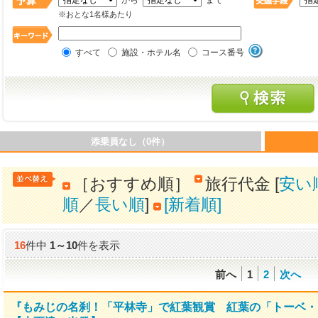
から
まで
※おとな1名様あたり
すべて
施設・ホテル名
コース番号
添乗員なし（0件）
［おすすめ順］
旅行代金 [
安い
順
／
長い順
]
[新着順]
16
件中
1
～
10
件を表示
前へ
1
2
次へ
『もみじの名刹！「平林寺」で紅葉観賞 紅葉の「トーベ・