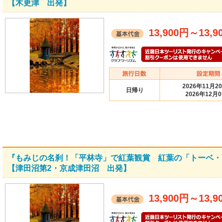
【木更津 出発】
13,900円
～
13,9
2026年11月2
日帰り
2026年12月
『もみじの名刹！「平林寺」で紅葉観賞 紅葉の「トーベ・
【津田沼第2・京成津田沼 出発】
13,900円
～
13,9