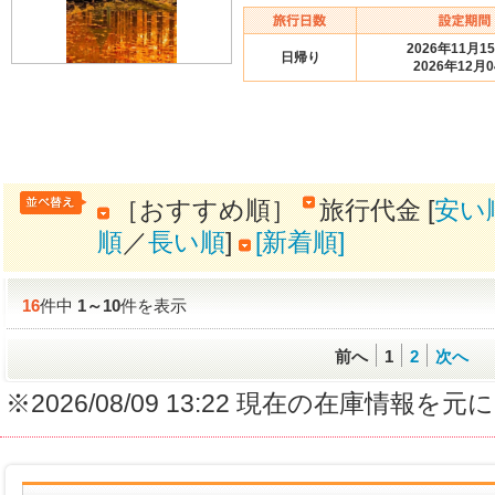
2026年11月1
日帰り
2026年12月
［おすすめ順］
旅行代金 [
安い
順
／
長い順
]
[新着順]
16
件中
1
～
10
件を表示
前へ
1
2
次へ
※2026/08/09 13:22 現在の在庫情