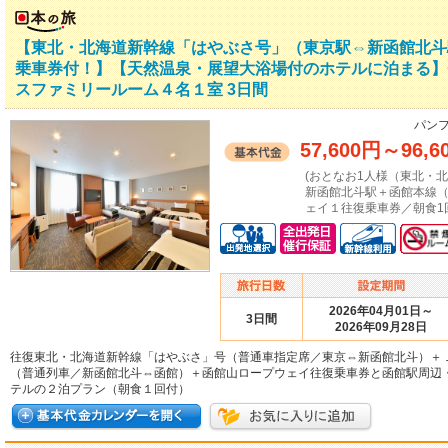
【東北・北海道新幹線「はやぶさ号」（東京駅⇔新函館北斗
乗車券付！】【天然温泉・展望大浴場付のホテルに泊まる】
スファミリールーム４名１室 3日間
パンフ
57,600円
～
96,6
(おとなお1人様（東北・
新函館北斗駅＋函館本線
ェイ１往復乗車券／朝食1
2026年04月01日～
3日間
2026年09月28日
往復東北・北海道新幹線「はやぶさ」号（普通車指定席／東京⇔新函館北斗）＋
（普通列車／新函館北斗⇔函館）＋函館山ロープウェイ往復乗車券と函館駅周辺
テルの２泊プラン（朝食１回付）