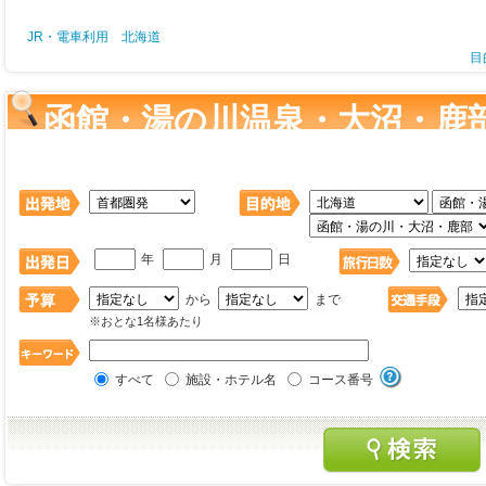
JR・電車利用 北海道
目
函館・湯の川温泉・大沼・鹿
検索
年
月
日
から
まで
※おとな1名様あたり
すべて
施設・ホテル名
コース番号