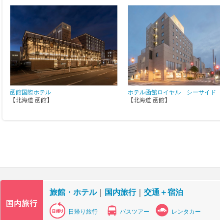
函館国際ホテル
ホテル函館ロイヤル シーサイド
【北海道 函館】
【北海道 函館】
旅館・ホテル
｜
国内旅行
｜
交通＋宿泊
日帰り旅行
バスツアー
レンタカー