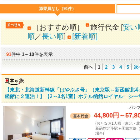
添乗員なし（91件）
［おすすめ順］
旅行代金 [
安い
順
／
長い順
]
[新着順]
91
件中
1
～
10
件を表示
前へ
1
2
3
4
5
次
【東北・北海道新幹線「はやぶさ号」（東京駅⇔新函館北斗
函館に２連泊！】【2～3名1室】ホテル函館ロイヤル シー
パンフ
44,800円
～
57,8
(おとなお1人様（東北・
新函館北斗駅＋函館本線（
場合)