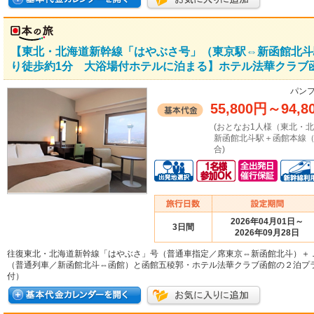
【東北・北海道新幹線「はやぶさ号」（東京駅⇔新函館北斗
り徒歩約1分 大浴場付ホテルに泊まる】ホテル法華クラブ函
パンフ
55,800円
～
94,8
(おとなお1人様（東北・
新函館北斗駅＋函館本線
合)
2026年04月01日～
3日間
2026年09月28日
往復東北・北海道新幹線「はやぶさ」号（普通車指定／席東京⇔新函館北斗）＋
（普通列車／新函館北斗⇔函館）と函館五稜郭・ホテル法華クラブ函館の２泊プ
付）