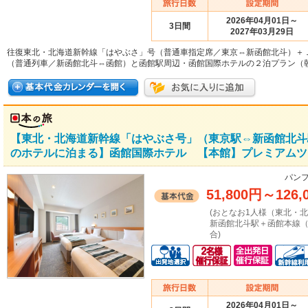
2026年04月01日～
3日間
2027年03月29日
往復東北・北海道新幹線「はやぶさ」号（普通車指定席／東京⇔新函館北斗）＋
（普通列車／新函館北斗⇔函館）と函館駅周辺・函館国際ホテルの２泊プラン（
【東北・北海道新幹線「はやぶさ号」（東京駅⇔新函館北斗
のホテルに泊まる】函館国際ホテル 【本館】プレミアムツ
パンフ
51,800円
～
126,
(おとなお1人様（東北・
新函館北斗駅＋函館本線（
合)
2026年04月01日～