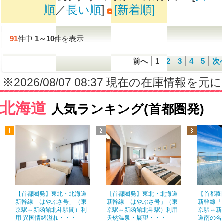
順
／
長い順
]
[新着順]
91
件中
1
～
10
件を表示
前へ
1
2
3
4
5
次
※2026/08/07 08:37 現在の在庫情
北海道
人気ランキング(首都圏発)
【首都圏発】東北・北海道
【首都圏発】東北・北海道
【首都圏
新幹線「はやぶさ号」（東
新幹線「はやぶさ号」（東
新幹線「
京駅⇔新函館北斗駅間）利
京駅⇔新函館北斗駅）利用
京駅⇔新
用 異国情緒溢れ・・・
天然温泉・展望・・・
道南の名