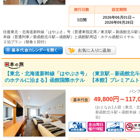
2026年06月01日～
3日間
2026年09月28日
往復東北・北海道新幹線「はやぶさ」号（普通車指定席／東京駅⇔新函館北斗駅
本線（普通列車／新函館北斗駅⇔函館駅）と函館駅周辺・ホテル函館ロイヤル 
２泊プラン（朝食１回付）
【東北・北海道新幹線「はやぶさ号」（東京駅⇔新函館北斗
のホテルに泊まる】函館国際ホテル 【本館】プレミアムト
パンフ
49,800円
～
117,
(おとなお1人様（東北・
新函館北斗駅＋函館本線（
合)