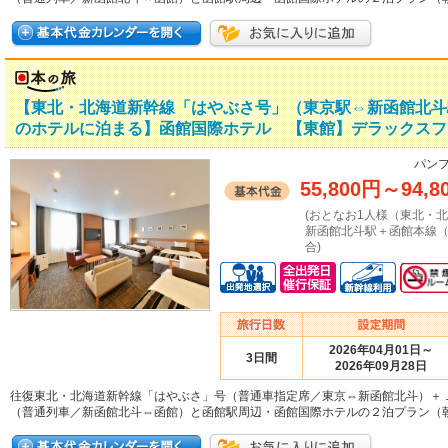
【東北・北海道新幹線「はやぶさ号」（東京駅⇔新函館北斗
のホテルに泊まる】函館国際ホテル 【東館】デラックスフ
パンフ
55,800円
～
94,8
(おとなお1人様（東北・
新函館北斗駅＋函館本線（
合)
2026年04月01日～
3日間
2026年09月28日
往復東北・北海道新幹線「はやぶさ」号（普通車指定席／東京⇔新函館北斗）＋
（普通列車／新函館北斗⇔函館）と函館駅周辺・函館国際ホテルの２泊プラン（