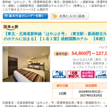
新幹線「はやぶさ」号（普通車指定席／東京⇔新函館北斗）＋函館本線（普通列
斗⇔函館）と函館駅周辺・函館国際ホテル２泊プラン（食事なし）！追加代金オ
こだて旅するフリーパス】も選択可
【東北・北海道新幹線「はやぶさ号」（東京駅⇔新函館北斗
のホテルに泊まる】【１名１室】函館国際ホテル 【本館】
パンフ
54,800円
～
127,
(おとなお1人様（東北・
新函館北斗駅＋函館本線（
ル（プレミアムキング）１
2026年04月01日～
3日間
2027年03月29日
往復東北・北海道新幹線「はやぶさ」号（普通車指定席／東京⇔新函館北斗）＋
（普通列車／新函館北斗⇔函館）と函館駅周辺・函館国際ホテルの２泊プラン（