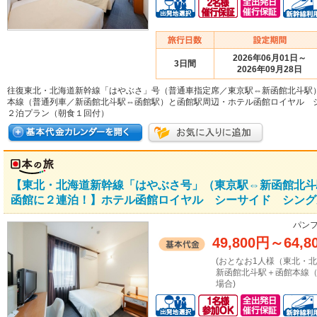
2026年06月01日～
3日間
2026年09月28日
往復東北・北海道新幹線「はやぶさ」号（普通車指定席／東京駅⇔新函館北斗駅
本線（普通列車／新函館北斗駅⇔函館駅）と函館駅周辺・ホテル函館ロイヤル 
２泊プラン（朝食１回付）
【東北・北海道新幹線「はやぶさ号」（東京駅⇔新函館北斗
函館に２連泊！】ホテル函館ロイヤル シーサイド シング
パンフ
49,800円
～
64,8
(おとなお1人様（東北・
新函館北斗駅＋函館本線（
場合)