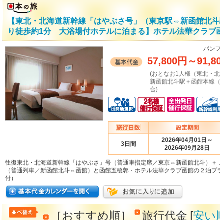
【東北・北海道新幹線「はやぶさ号」（東京駅⇔新函館北斗
り徒歩約1分 大浴場付ホテルに泊まる】ホテル法華クラブ函
パンフ
57,800円
～
91,8
(おとなお1人様（東北・
新函館北斗駅＋函館本線
合)
2026年04月01日～
3日間
2026年09月28日
往復東北・北海道新幹線「はやぶさ」号（普通車指定席／東京⇔新函館北斗）＋
（普通列車／新函館北斗⇔函館）と函館五稜郭・ホテル法華クラブ函館の２泊プ
付）
［おすすめ順］
旅行代金 [
安い