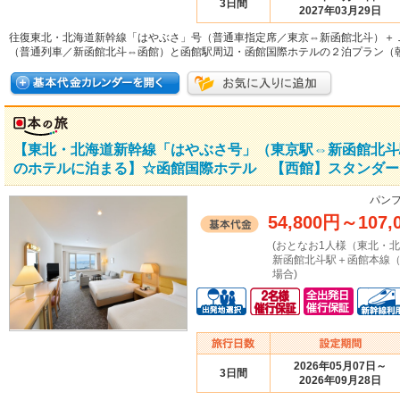
3日間
2027年03月29日
往復東北・北海道新幹線「はやぶさ」号（普通車指定席／東京⇔新函館北斗）＋
（普通列車／新函館北斗⇔函館）と函館駅周辺・函館国際ホテルの２泊プラン（
【東北・北海道新幹線「はやぶさ号」（東京駅⇔新函館北斗
のホテルに泊まる】☆函館国際ホテル 【西館】スタンダー
パンフ
54,800円
～
107,
(おとなお1人様（東北・
新函館北斗駅＋函館本線
場合)
2026年05月07日～
3日間
2026年09月28日