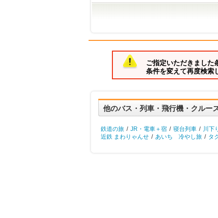
ご指定いただきました
条件を変えて再度検索
他のバス・列車・飛行機・クルー
鉄道の旅
/
JR・電車＋宿
/
寝台列車
/
川下
近鉄 まわりゃんせ
/
あいち 冷やし旅
/
タ