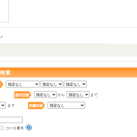
い
を検索
日
から
まで
まで
コース番号