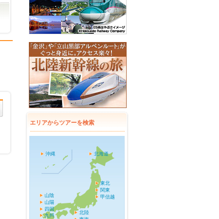
エリアからツアーを検索
沖縄
北海道
東北
関東
山陰
甲信越
山陽
四国
北陸
九州