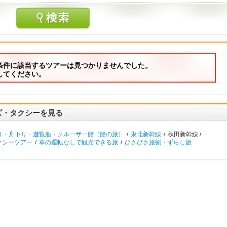
条件に該当するツアーは見つかりませんでした。
してください。
ズ・タクシーを見る
り・舟下り・遊覧船・クルーザー船（船の旅）
/
東北新幹線
/
秋田新幹線 /
クシーツアー
/
車の運転なしで観光できる旅
/
ひさびさ旅割・ずらし旅