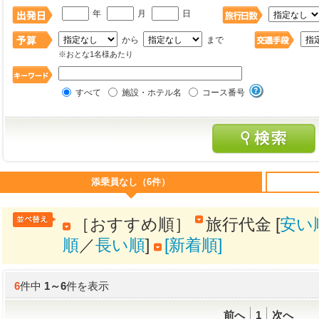
年
月
日
から
まで
※おとな1名様あたり
すべて
施設・ホテル名
コース番号
添乗員なし（6件）
［おすすめ順］
旅行代金 [
安い
順
／
長い順
]
[新着順]
6
件中
1
～
6
件を表示
前へ
1
次へ