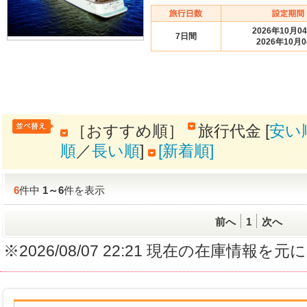
2026年10月0
7日間
2026年10月
［おすすめ順］
旅行代金 [
安い
順
／
長い順
]
[新着順]
6
件中
1
～
6
件を表示
前へ
1
次へ
※2026/08/07 22:21 現在の在庫情