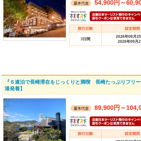
54,900円
～
60,9
2026年08月2
3日間
2026年09月
『６連泊で長崎滞在をじっくりと満喫 長崎たっぷりフリータ
港発着】
89,900円
～
104,