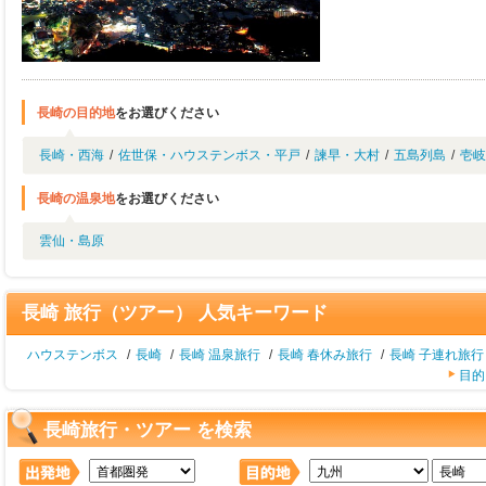
長崎の目的地
をお選びください
長崎・西海
/
佐世保・ハウステンボス・平戸
/
諫早・大村
/
五島列島
/
壱岐
長崎の温泉地
をお選びください
雲仙・島原
長崎 旅行（ツアー） 人気キーワード
ハウステンボス
/
長崎
/
長崎 温泉旅行
/
長崎 春休み旅行
/
長崎 子連れ旅行
目的
長崎旅行・ツアー を検索