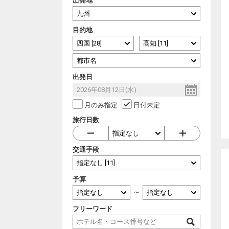
出発地
目的地
出発日
月のみ指定
日付未定
旅行日数
交通手段
予算
〜
フリーワード