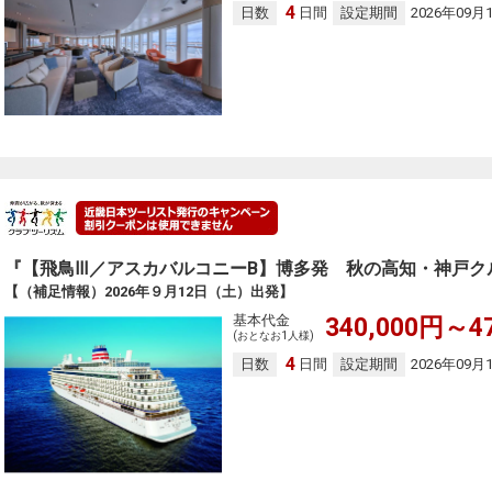
4
日数
日間
設定期間
2026年09月
『【飛鳥Ⅲ／アスカバルコニーB】博多発 秋の高知・神戸ク
【（補足情報）2026年９月12日（土）出発】
基本代金
340,000円～4
(おとなお1人様)
4
日数
日間
設定期間
2026年09月