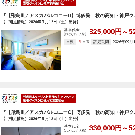
『【飛鳥Ⅲ／アスカバルコニーD】博多発 秋の高知・神戸ク
【（補足情報）2026年９月12日（土）出発】
基本代金
325,000円～5
(おとなお1人様)
4
日数
日間
設定期間
2026年09月
『【飛鳥Ⅲ／アスカバルコニーC】博多発 秋の高知・神戸ク
【（補足情報）2026年９月12日（土）出発】
基本代金
330,000円～5
(おとなお1人様)