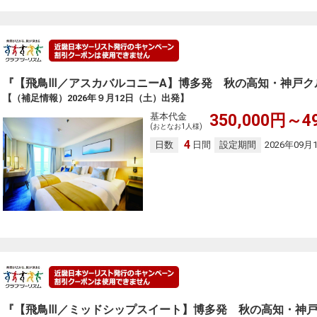
『【飛鳥Ⅲ／アスカバルコニーA】博多発 秋の高知・神戸ク
【（補足情報）2026年９月12日（土）出発】
基本代金
350,000円～4
(おとなお1人様)
4
日数
日間
設定期間
2026年09月
『【飛鳥Ⅲ／ミッドシップスイート】博多発 秋の高知・神