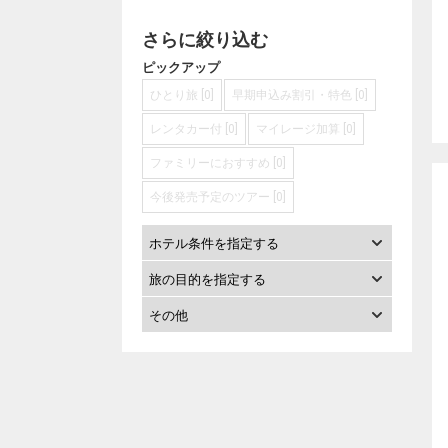
さらに絞り込む
ピックアップ
ひとり旅 [0]
早期申込み割引・特色 [0]
レンタカー付 [0]
マイレージ加算 [0]
ファミリーにおすすめ [0]
今後発売予定のツアー [0]
ホテル条件を指定する
旅の目的を指定する
その他