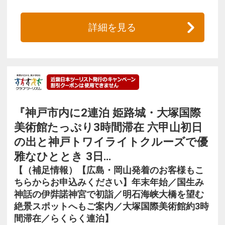
詳細を見る
『神戸市内に2連泊 姫路城・大塚国際
美術館たっぷり3時間滞在 六甲山初日
の出と神戸トワイライトクルーズで優
雅なひととき 3日…
【（補足情報）【広島・岡山発着のお客様もこ
ちらからお申込みください】年末年始／国生み
神話の伊弉諾神宮で初詣／明石海峡大橋を望む
絶景スポットへもご案内／大塚国際美術館約3時
間滞在／らくらく連泊】