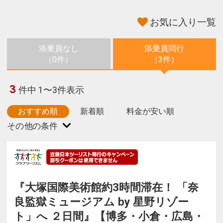
お気に入り一覧
添乗員なし
添乗員同行
（0件）
（3件）
3
件中 1〜3件表示
おすすめ順
新着順
料金が安い順
『大塚国際美術館約3時間滞在！ 「奈
良監獄ミュージアム by 星野リゾー
ト」へ ２日間』【博多・小倉・広島・