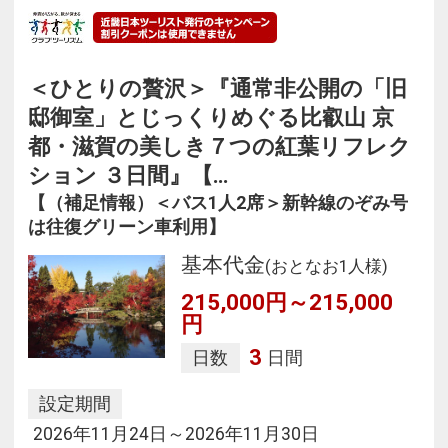
＜ひとりの贅沢＞『通常非公開の「旧
邸御室」とじっくりめぐる比叡山 京
都・滋賀の美しき７つの紅葉リフレク
ション ３日間』【…
【（補足情報）＜バス1人2席＞新幹線のぞみ号
は往復グリーン車利用】
基本代金
(おとなお1人様)
215,000円～215,000
円
3
日数
日間
設定期間
2026年11月24日～2026年11月30日