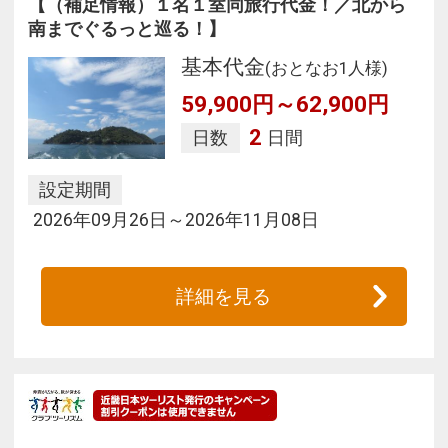
【（補足情報）１名１室同旅行代金！／北から
南までぐるっと巡る！】
基本代金
(おとなお1人様)
59,900円～62,900円
2
日数
日間
設定期間
2026年09月26日～2026年11月08日
詳細を見る