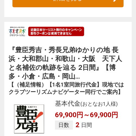
『豊臣秀吉・秀長兄弟ゆかりの地 長
浜・大和郡山・和歌山・大阪 天下人
と名補佐の軌跡を辿る 2日間』【博
多・小倉・広島・岡山…
【（補足情報）【1名1室同旅行代金】現地では
クラブツーリズムナビゲーター同行でご案内】
基本代金
(おとなお1人様)
69,900円～69,900円
2
日数
日間