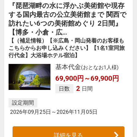
『琵琶湖畔の水に浮かぶ美術館や現存
する国内最古の公立美術館まで 関西で
訪れたい6つの美術館めぐり 2日間』
【博多・小倉・広…
【（補足情報）【※広島・岡山発着のお客様も
こちらからお申し込みください】【1名1室同旅
行代金】大浴場ホテル宿泊】
基本代金
(おとなお1人様)
69,900円～69,900円
2
日数
日間
設定期間
2026年09月25日～2026年11月05日
詳細を見る