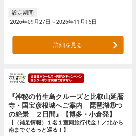
設定期間
2026年09月27日～2026年11月15日
詳細を見る
『神秘の竹生島クルーズと比叡山延暦
寺・国宝彦根城へご案内 琵琶湖⑧つ
の絶景 ２日間』【博多・小倉発】
【（補足情報）１名１室同旅行代金！／北から
南までぐるっと巡る！】