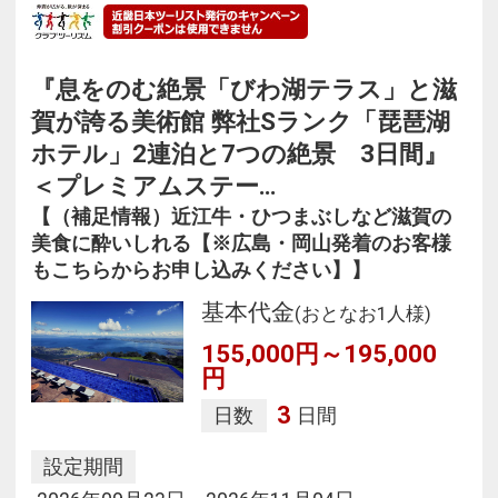
『息をのむ絶景「びわ湖テラス」と滋
賀が誇る美術館 弊社Sランク「琵琶湖
ホテル」2連泊と7つの絶景 3日間』
＜プレミアムステー…
【（補足情報）近江牛・ひつまぶしなど滋賀の
美食に酔いしれる【※広島・岡山発着のお客様
もこちらからお申し込みください】】
基本代金
(おとなお1人様)
155,000円～195,000
円
3
日数
日間
設定期間