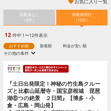
お気に入り一覧
添乗員なし
添乗員同行
（0件）
（12件）
12
件中 1〜12件表示
おすすめ順
新着順
料金が安い順
『土日出発限定！神秘の竹生島クルー
ズと比叡山延暦寺・国宝彦根城 琵琶
湖⑧つの絶景 ２日間』【博多・小
倉・広島・岡山発】