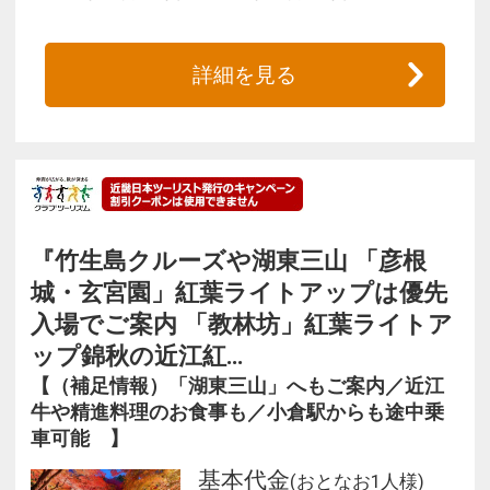
詳細を見る
『竹生島クルーズや湖東三山 「彦根
城・玄宮園」紅葉ライトアップは優先
入場でご案内 「教林坊」紅葉ライトア
ップ錦秋の近江紅…
【（補足情報）「湖東三山」へもご案内／近江
牛や精進料理のお食事も／小倉駅からも途中乗
車可能 】
基本代金
(おとなお1人様)