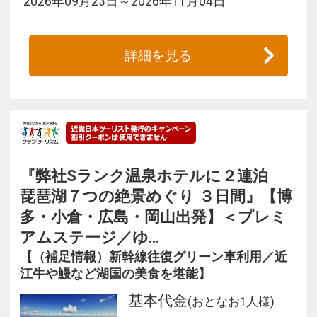
2026年09月23日～2026年11月04日
詳細を見る
『弊社Sランク温泉ホテルに２連泊
琵琶湖７つの絶景めぐり ３日間』【博
多・小倉・広島・岡山出発】＜プレミ
アムステージ／ゆ…
【（補足情報）新幹線往復グリーン車利用／近
江牛や鰻など湖国の美食を堪能】
基本代金
(おとなお1人様)