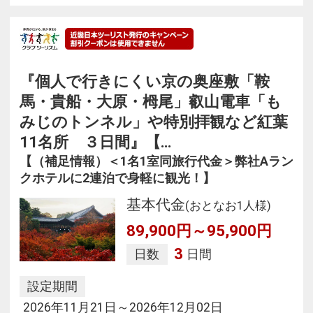
『個人で行きにくい京の奥座敷「鞍
馬・貴船・大原・栂尾」叡山電車「も
みじのトンネル」や特別拝観など紅葉
11名所 ３日間』【…
【（補足情報）＜1名1室同旅行代金＞弊社Aラン
クホテルに2連泊で身軽に観光！】
基本代金
(おとなお1人様)
89,900円～95,900円
3
日数
日間
設定期間
2026年11月21日～2026年12月02日