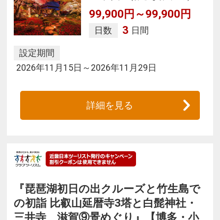
99,900円～99,900円
3
日数
日間
設定期間
2026年11月15日～2026年11月29日
詳細を見る
『琵琶湖初日の出クルーズと竹生島で
の初詣 比叡山延暦寺3塔と白髭神社・
三井寺 滋賀⑨景めぐり』【博多・小