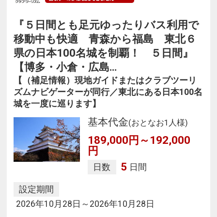
『５日間とも足元ゆったりバス利用で
移動中も快適 青森から福島 東北６
県の日本100名城を制覇！ ５日間』
【博多・小倉・広島…
【（補足情報）現地ガイドまたはクラブツーリ
ズムナビゲーターが同行／東北にある日本100名
城を一度に巡ります】
基本代金
(おとなお1人様)
189,000円～192,000
円
5
日数
日間
設定期間
2026年10月28日～2026年10月28日