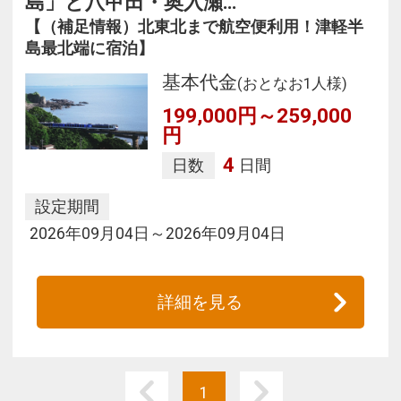
島」と八甲田・奥入瀬…
【（補足情報）北東北まで航空便利用！津軽半
島最北端に宿泊】
基本代金
(おとなお1人様)
199,000円～259,000
円
4
日数
日間
設定期間
2026年09月04日～2026年09月04日
詳細を見る
1