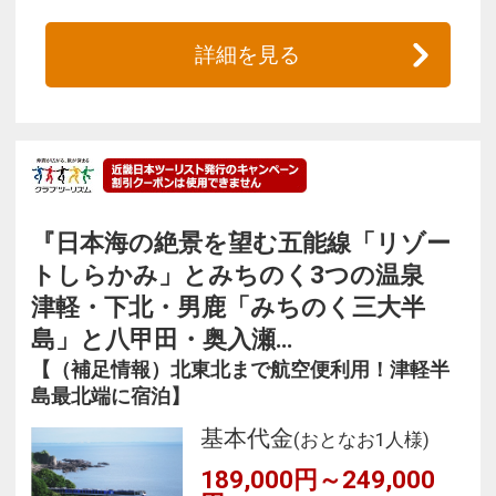
詳細を見る
『日本海の絶景を望む五能線「リゾー
トしらかみ」とみちのく3つの温泉
津軽・下北・男鹿「みちのく三大半
島」と八甲田・奥入瀬…
【（補足情報）北東北まで航空便利用！津軽半
島最北端に宿泊】
基本代金
(おとなお1人様)
189,000円～249,000