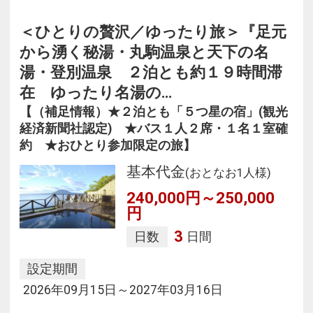
＜ひとりの贅沢／ゆったり旅＞『足元
から湧く秘湯・丸駒温泉と天下の名
湯・登別温泉 ２泊とも約１９時間滞
在 ゆったり名湯の…
【（補足情報）★２泊とも「５つ星の宿」(観光
経済新聞社認定) ★バス１人２席・１名１室確
約 ★おひとり参加限定の旅】
基本代金
(おとなお1人様)
240,000円～250,000
円
3
日数
日間
設定期間
2026年09月15日～2027年03月16日