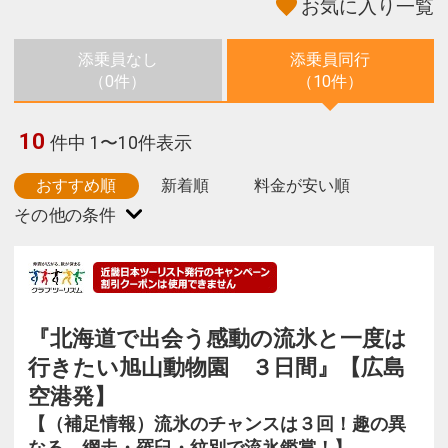
お気に入り一覧
添乗員なし
添乗員同行
（0件）
（10件）
10
件中 1〜10件表示
おすすめ順
新着順
料金が安い順
『北海道で出会う感動の流氷と一度は
行きたい旭山動物園 ３日間』【広島
空港発】
【（補足情報）流氷のチャンスは３回！趣の異
なる、網走・羅臼・紋別で流氷鑑賞！】