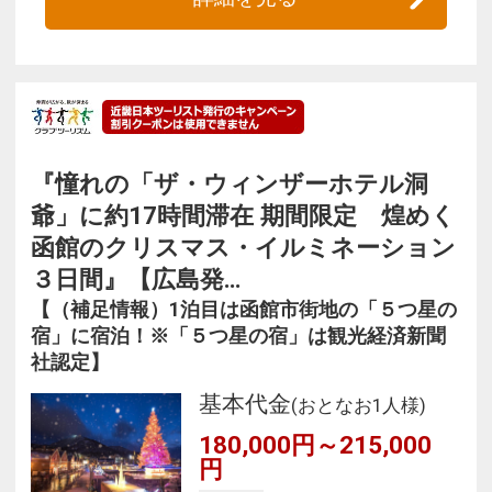
『憧れの「ザ・ウィンザーホテル洞
爺」に約17時間滞在 期間限定 煌めく
函館のクリスマス・イルミネーション
３日間』【広島発…
【（補足情報）1泊目は函館市街地の「５つ星の
宿」に宿泊！※「５つ星の宿」は観光経済新聞
社認定】
基本代金
(おとなお1人様)
180,000円～215,000
円