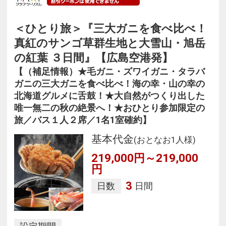
＜ひとり旅＞『三大ガニを食べ比べ！
真紅のサンゴ草群生地と大雪山・旭岳
の紅葉 ３日間』【広島空港発】
【（補足情報）★毛ガニ・ズワイガニ・タラバ
ガニの三大ガニを食べ比べ！海の幸・山の幸の
北海道グルメに舌鼓！★大自然がつくり出した
唯一無二の秋の絶景へ！★おひとり参加限定の
旅／バス１人２席／1名1室確約】
基本代金
(おとなお1人様)
219,000円～219,000
円
3
日数
日間