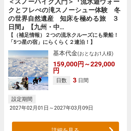
＜スノーハイク入門＞『流氷遊ウォー
クとフレぺの滝スノーシュー体験 冬
の世界自然遺産 知床を極める旅 ３
日間』【九州・中…
【（補足情報）２つの流氷クルーズにも乗船！
「5つ星の宿」にらくらく２連泊！】
基本代金
(おとなお1人様)
159,000円～229,000
円
3
日数
日間
設定期間
2027年02月01日～2027年03月09日
詳細を見る