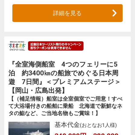
詳細を見る
『全室海側船室 4つのフェリーに5
泊 約3400㎞の船旅でめぐる日本周
遊 7日間』＜プレミアムステージ＞
【岡山・広島出発】
【（補足情報）船室は全室個室でご用意！すべ
て大浴場付きの船舶に乗船 北海道で新鮮なネ
タの鮨など、ご当地名物もご賞味！】
基本代金
(おとなお1人様)