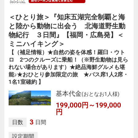
＜ひとり旅＞『知床五湖完全制覇と海
と陸から動物に出会う 北海道野生動
物紀行 ３日間』【福岡・広島発】＜
ミニハイキング＞
【（補足情報）★自然の姿を体感！羅臼・ウト
ロ 2つのクルーズに乗船！（※野生動物は見ら
れない場合があります）★絶品海鮮グルメも堪
能♪★おひとり参加限定の旅 ★バス席1人2席・
1名1室確約 】
基本代金
(おとなお1人様)
199,000円～199,000
円
3
日数
日間
設定期間