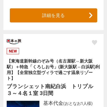
詳細を見る
NEW
【東海道新幹線のぞみ号（名古屋駅⇔新大阪
駅）＋特急「くろしお号」(新大阪駅⇔白浜駅)利
用】【全室独立型ヴィラで過ごす温泉リゾー
ト】
ブランシェット南紀白浜 トリプル
３～４名１室 3日間
基本代金
(おとなお1人様)