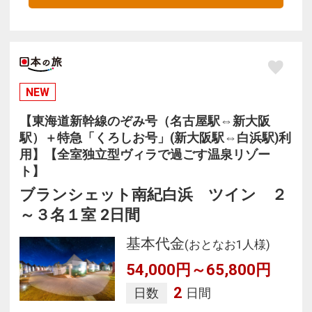
NEW
【東海道新幹線のぞみ号（名古屋駅⇔新大阪
駅）＋特急「くろしお号」(新大阪駅⇔白浜駅)利
用】【全室独立型ヴィラで過ごす温泉リゾー
ト】
ブランシェット南紀白浜 ツイン ２
～３名１室 2日間
基本代金
(おとなお1人様)
54,000円～65,800円
2
日数
日間