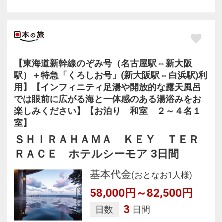
【東海道新幹線のぞみ号（名古屋駅⇔新大阪
駅）＋特急「くろしお号」(新大阪駅⇔白浜駅)利
用】【インフィニティ足湯や開放的な露天風呂
では眼前に広がる海と一体感のある湯浴みをお
楽しみください】【お泊り 和室 ２～４名１
室】
ＳＨＩＲＡＨＡＭＡ ＫＥＹ ＴＥＲ
ＲＡＣＥ ホテルシーモア 3日間
基本代金
(おとなお1人様)
58,000円～82,500円
3
日数
日間