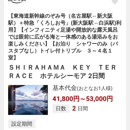
【東海道新幹線のぞみ号（名古屋駅⇔新大阪
駅）＋特急「くろしお号」(新大阪駅⇔白浜駅)利
用】【インフィニティ足湯や開放的な露天風呂
では眼前に広がる海と一体感のある湯浴みをお
楽しみください】【お泊り シャワーのみ（バ
スタブなし）トイレ付トリプル ３～４名１
室】
ＳＨＩＲＡＨＡＭＡ ＫＥＹ ＴＥＲ
ＲＡＣＥ ホテルシーモア 2日間
基本代金
(おとなお1人様)
41,800円～53,000円
2
日数
日間
設定期間