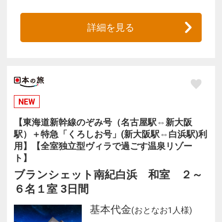
詳細を見る
NEW
【東海道新幹線のぞみ号（名古屋駅⇔新大阪
駅）＋特急「くろしお号」(新大阪駅⇔白浜駅)利
用】【全室独立型ヴィラで過ごす温泉リゾー
ト】
ブランシェット南紀白浜 和室 ２～
６名１室 3日間
基本代金
(おとなお1人様)