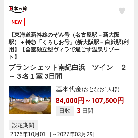
NEW
【東海道新幹線のぞみ号（名古屋駅⇔新大阪
駅）＋特急「くろしお号」(新大阪駅⇔白浜駅)利
用】【全室独立型ヴィラで過ごす温泉リゾー
ト】
ブランシェット南紀白浜 ツイン ２
～３名１室 3日間
基本代金
(おとなお1人様)
84,000円～107,500円
3
日数
日間
設定期間
2026年10月01日～2027年03月29日