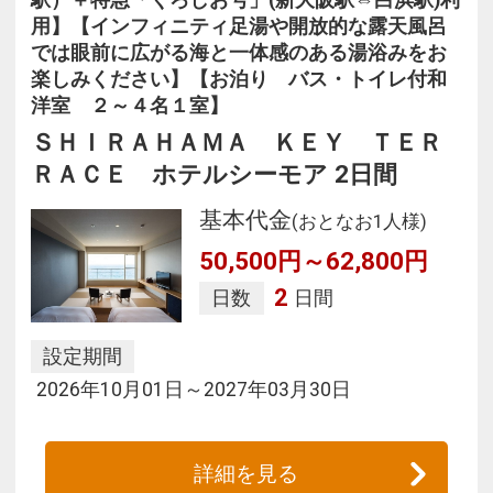
駅）＋特急「くろしお号」(新大阪駅⇔白浜駅)利
用】【インフィニティ足湯や開放的な露天風呂
では眼前に広がる海と一体感のある湯浴みをお
楽しみください】【お泊り バス・トイレ付和
洋室 ２～４名１室】
ＳＨＩＲＡＨＡＭＡ ＫＥＹ ＴＥＲ
ＲＡＣＥ ホテルシーモア 2日間
基本代金
(おとなお1人様)
50,500円～62,800円
2
日数
日間
設定期間
2026年10月01日～2027年03月30日
詳細を見る