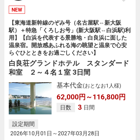
NEW
【東海道新幹線のぞみ号（名古屋駅⇔新大阪
駅）＋特急「くろしお号」(新大阪駅⇔白浜駅)利
用】【白浜を代表する景勝地・白良浜に面した
温泉宿。開放感あふれる海の眺望と温泉で心安
らぐひとときをお過ごしください】
白良荘グランドホテル スタンダード
和室 ２～４名１室 3日間
基本代金
(おとなお1人様)
62,000円～116,800円
3
日数
日間
設定期間
2026年10月01日～2027年03月28日