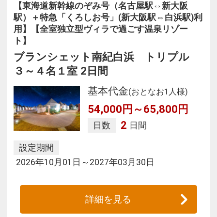
【東海道新幹線のぞみ号（名古屋駅⇔新大阪
駅）＋特急「くろしお号」(新大阪駅⇔白浜駅)利
用】【全室独立型ヴィラで過ごす温泉リゾー
ト】
ブランシェット南紀白浜 トリプル
３～４名１室 2日間
基本代金
(おとなお1人様)
54,000円～65,800円
2
日数
日間
設定期間
2026年10月01日～2027年03月30日
詳細を見る