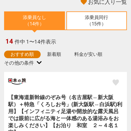
お気に入り一覧
添乗員なし
添乗員同行
（14件）
（15件）
14
件中 1〜14件表示
おすすめ順
新着順
料金が安い順
【東海道新幹線のぞみ号（名古屋駅⇔新大阪
駅）＋特急「くろしお号」(新大阪駅⇔白浜駅)利
用】【インフィニティ足湯や開放的な露天風呂
では眼前に広がる海と一体感のある湯浴みをお
楽しみください】【お泊り 和室 ２～４名１